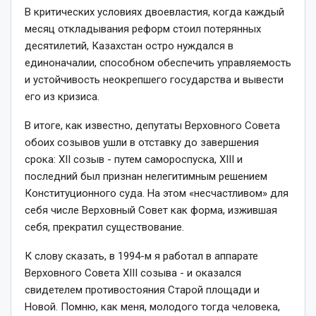
В критических условиях двое­властия, когда каждый
месяц откладывания реформ стоил потерянных
десятилетий, Казахстан остро нуждался в
единоначалии, способном обеспечить управляемость
и устойчивость неокрепшего государства и вывести
его из кризиса.
В итоге, как известно, депутаты Верховного Совета
обоих созывов ушли в отставку до завершения
срока: XII созыв ­- путем самороспуска, XIII и
последний был признан нелегитимным решением
Конституционного суда. На этом «несчастливом» для
себя числе Верховный Совет как форма, изжившая
себя, прекратил существование.
К слову сказать, в 1994-­м я работал в аппарате
Верховного Совета XIII созыва -­ и оказался
свидетелем противостоя­ния Старой площади и
Новой. Помню, как меня, молодого тогда человека,