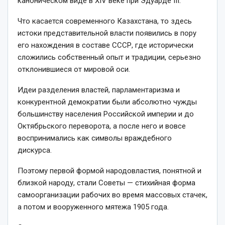
каноническом виде в XIV веке при Эдуарде III.
Что касается современного Казахстана, то здесь
истоки представительной власти по­явились в пору
его нахождения в составе СССР, где исторически
сложились собственный опыт и традиции, серьезно
отклонившиеся от мировой оси.
Идеи разделения властей, парламентаризма и
конкурент­ной демократии были абсолютно чужды
большинству населения Российской империи и до
Октябрьского переворота, а после него и вовсе
воспринимались как символы враждебного
дискурса.
Поэтому первой формой народовластия, понятной и
близкой народу, стали Советы — стихийная форма
самоорганизации рабочих во время массовых стачек,
а потом и вооруженного мятежа 1905 года.