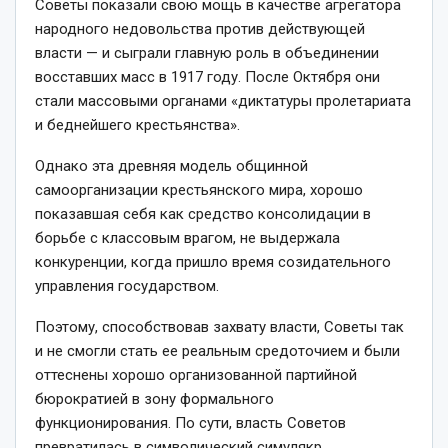
Советы показали свою мощь в качестве агрегатора
народного недовольства против действующей
власти — и сыграли главную роль в объединении
восставших масс в 1917 году. После Октября они
стали массовыми органами «диктатуры пролетариата
и беднейшего крестьянства».
Однако эта древняя модель общинной
самоорганизации крестьянского мира, хорошо
показавшая себя как средство консолидации в
борьбе с классовым врагом, не выдержала
конкуренции, когда пришло время созидательного
управления государством.
Поэтому, способствовав захвату власти, Советы так
и не смогли стать ее реальным средоточием и были
оттеснены хорошо организованной партийной
бюрократией в зону формального
функционирования. По сути, власть Советов
превратилась в символичес­кий симулякр,