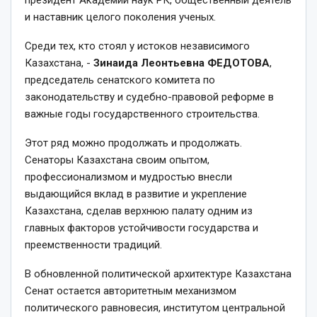
президент Академии наук РК, общественный деятель
и наставник целого поколения ученых.
Среди тех, кто стоял у истоков независимого
Казахстана, -­
Зинаида
Леонтьевна
ФЕДОТОВА
,
председатель сенатского комитета по
законодательству и судебно-­правовой реформе в
важные годы государственного строительства.
Этот ряд можно продолжать и продолжать.
Сенаторы Казахстана своим опытом,
профессионализмом и муд­ростью внесли
выдающийся вклад в развитие и укрепление
Казахстана, сделав верх­нюю палату одним из
главных факторов устойчивости государства и
преемственности традиций.
В обновленной политической архитектуре Казахстана
Сенат остается авторитетным механизмом
политического равновесия, институтом цент­ральной