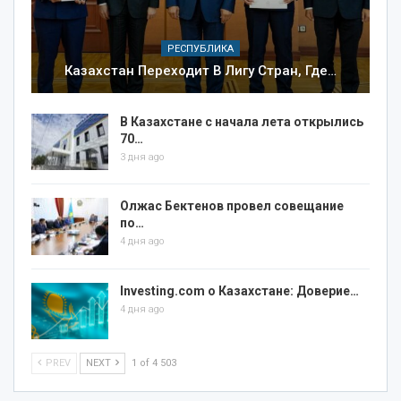
РЕСПУБЛИКА
Казахстан Переходит В Лигу Стран, Где…
В Казахстане с начала лета открылись
70…
3 дня ago
Олжас Бектенов провел совещание
по…
4 дня ago
Investing.com о Казахстане: Доверие…
4 дня ago
PREV
NEXT
1 of 4 503