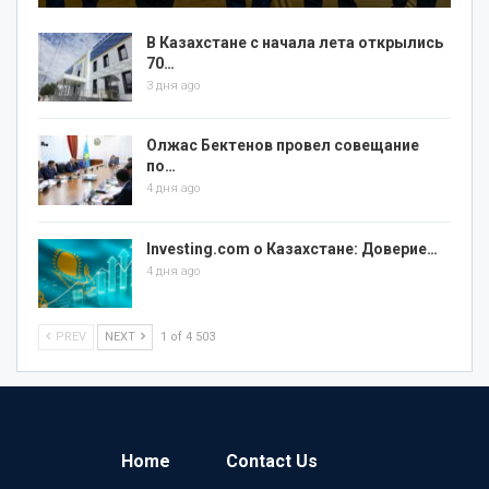
В Казахстане с начала лета открылись
70…
3 дня ago
Олжас Бектенов провел совещание
по…
4 дня ago
Investing.com о Казахстане: Доверие…
4 дня ago
PREV
NEXT
1 of 4 503
Home
Contact Us