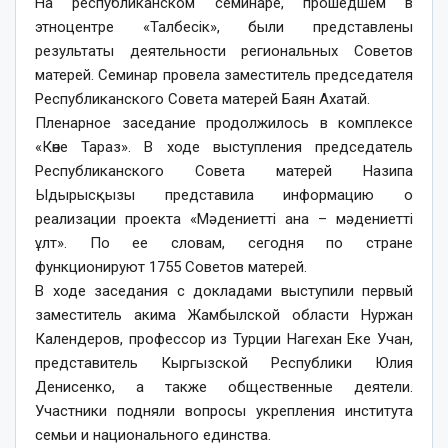
На республиканском семинаре, прошедшем в
этноцентре «Талбесік», были представлены
результаты деятельности региональных Советов
матерей. Семинар провела заместитель председателя
Республиканского Совета матерей Баян Ахатай.
Пленарное заседание продолжилось в комплексе
«Көне Тараз». В ходе выступления председатель
Республиканского Совета матерей Назипа
Ыдырысқызы представила информацию о
реализации проекта «Мәдениетті ана – мәдениетті
ұлт». По ее словам, сегодня по стране
функционируют 1755 Советов матерей.
В ходе заседания с докладами выступили первый
заместитель акима Жамбылской области Нуржан
Календеров, профессор из Турции Нагехан Еке Учан,
представитель Кыргызской Республики Юлия
Денисенко, а также общественные деятели.
Участники подняли вопросы укрепления института
семьи и национального единства.