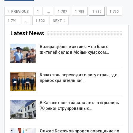
PREVIOUS
1
…
1 787
1 788
1 789
1 790
1 791
…
1 802
NEXT
Latest News
Возвращённые активы – на благо
жителей села: в Мойынкумском…
Казахстан переходит в лигу стран, где
правоохранительная…
В Казахстане с начала лета открылись
70 реконструированных…
Олжас Бектенов провел совещание по