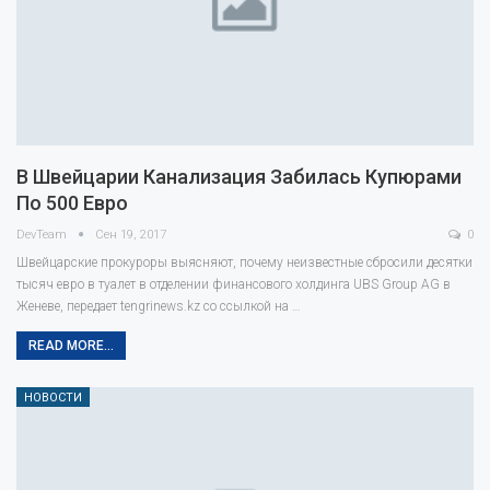
В Швейцарии Канализация Забилась Купюрами
По 500 Евро
DevTeam
Сен 19, 2017
0
Швейцарские прокуроры выясняют, почему неизвестные сбросили десятки
тысяч евро в туалет в отделении финансового холдинга UBS Group AG в
Женеве, передает tengrinews.kz со ссылкой на …
READ MORE...
НОВОСТИ