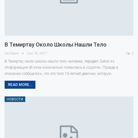
В Темиртау Около Школы Нашли Тело
DevTeam
Сен 19, 2017
0
В Темиртау около школы нашли тело человека, передает Zakon.kz.
Информация об этом изначально появилась в соцсетях. Правда в
описании сообщалось, что это тело 10-летней девочки, которую…
READ MORE...
НОВОСТИ