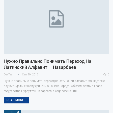
Нужно Правильно Понимать Переход На
Латинский Алфавит — Назарбаев
DevTeam
Сен 19, 2017
0
Нужно правильно понимать переход на латинский алфавит, язык должен
служить дальнейшему единению нашего народа. Об этом заявил Глава
государства Нурсултан Назарбаев в ходе посещения…
READ MORE...
НОВОСТИ