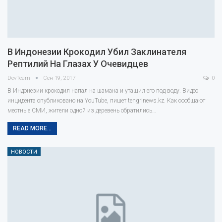
В Индонезии Крокодил Убил Заклинателя
Рептилий На Глазах У Очевидцев
DevTeam
Сен 19, 2017
0
В Индонезии крокодил напал на шамана и утащил его под воду. Видео
инцидента опубликовано на YouTube, пишет tengrinews.kz. Как сообщают
местные СМИ, жители одной из деревень обратились…
READ MORE...
НОВОСТИ