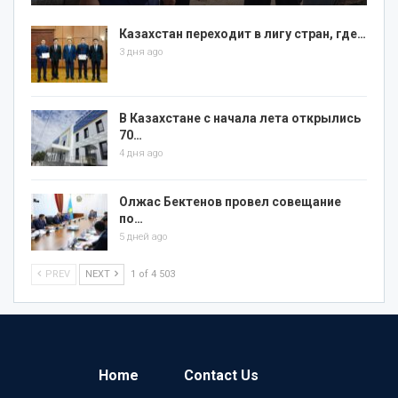
Казахстан переходит в лигу стран, где…
3 дня ago
В Казахстане с начала лета открылись
70…
4 дня ago
Олжас Бектенов провел совещание
по…
5 дней ago
PREV
NEXT
1 of 4 503
Home
Contact Us