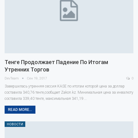
Тенге Продолжает Падение По Итогам
Утренних Торгов
DevTeam
Сен 19, 2017
0
Завершилась утренняя сессия KASE по итогам которой цена за доллар
составила 340,76 тенге,сообщает Zakon.kz. Минимальная цена за инвалюту
составила 339,40 тенге, максимальная 341,19.…
READ MORE...
НОВОСТИ