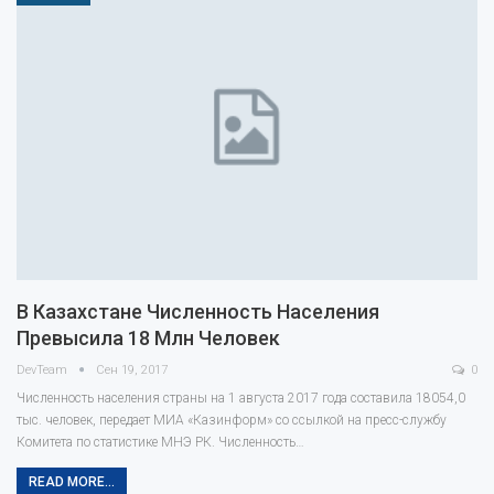
В Казахстане Численность Населения
Превысила 18 Млн Человек
DevTeam
Сен 19, 2017
0
Численность населения страны на 1 августа 2017 года составила 18054,0
тыс. человек, передает МИА «Казинформ» со ссылкой на пресс-службу
Комитета по статистике МНЭ РК. Численность…
READ MORE...