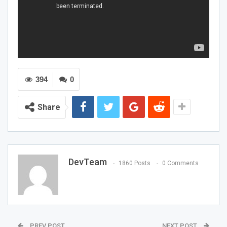
394
0
Share
DevTeam
1860 Posts
0 Comments
PREV POST
NEXT POST