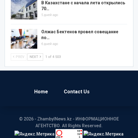
В Казахстане с начала лета открылись
70…
5 дней ago
Олжас Бектенов провел совещание
по…
6 дней ago
PREV
NEXT
1 of 4 503
Home
Contact Us
© 2026 - ZhambylNews.kz - ИНФОРМАЦИОННОЕ
АГЕНТСТВО. All Rights Reserved.