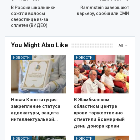
В России школьники
Rammstein завершают
сожгли волосы
карьеру, сообщили СМИ
сверстнице из-за
сплетен (ВИДЕО)
You Might Also Like
All
НОВОСТИ
НОВОСТИ
Новая Конституция:
В Жамбылском
закрепление статуса
областном центре
адвокатуры, защита
крови торжественно
интеллектуальной…
отметили Всемирный
день донора крови
НОВОСТИ
НОВОСТИ