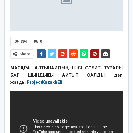
394
0
Share
МАСҚАРА. АЛТЫНАЙДЫҢ ІНІСІ СӘБИТ ТУРАЛЫ
БАР ШЫНДЫҚТЫ АЙТЫП САЛДЫ, деп
жазды
ProjectKazakhEli
.