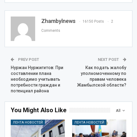
Zhambylnews
16150 Posts
2
Comments
PREV POST
NEXT POST
Нуржан Нуржигитов: При
Как подать жалобу
составлении плана
уполномоченному по
необходимо учитывать
правам человека
потребности граждан и
Жамбылской области?
потенциал района
You Might Also Like
All
ЛЕНТА НОВОСТЕЙ
ЛЕНТА НОВОСТЕЙ