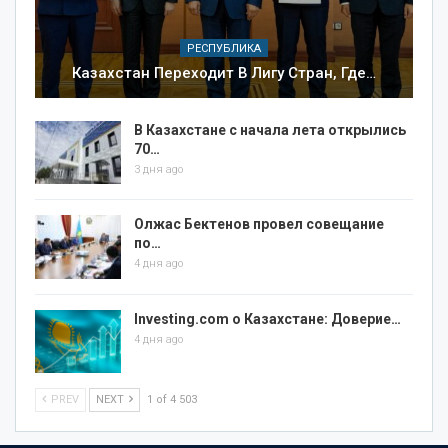
РЕСПУБЛИКА
Казахстан Переходит В Лигу Стран, Где…
В Казахстане с начала лета открылись
70…
3 дня ago
Олжас Бектенов провел совещание
по…
4 дня ago
Investing.com о Казахстане: Доверие…
4 дня ago
PREV
NEXT
1 of 4 503