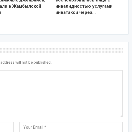
книжных джейранов,
воспользовались лица с
али в Жамбылской
инвалидностью услугами
и
инватакси через…
 address will not be published.