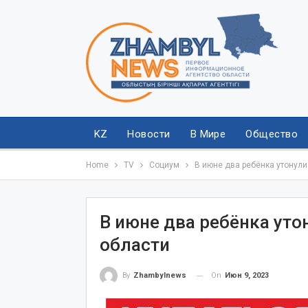
KZ
Новости
В Мире
Общество
Home
TV
Социум
В июне два ребёнка утонул
В июне два ребёнка ут
области
On
Июн 9, 2023
By
Zhambylnews