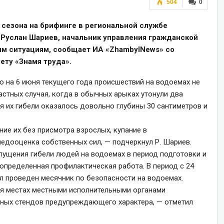
504
0
 сезона на брифинге в региональной службе
Руслан Шариев, начальник управления гражданской
м ситуациям, сообщает ИА «ZhambylNews» со
ту «Знамя труда».
ю на 6 июня текущего года происшествий на водоемах не
астных случая, когда в обычных арыках утонули два
я их гибели оказалось довольно глубины 30 сантиметров и
ние их без присмотра взрослых, купание в
едооценка собственных сил, — подчеркнул Р. Шариев.
пущения гибели людей на водоемах в период подготовки и
определенная профилактическая работа. В период с 24
ыл проведен месячник по безопасности на водоемах.
ия местах местными исполнительными органами
нных стендов предупреждающего характера, — отметил