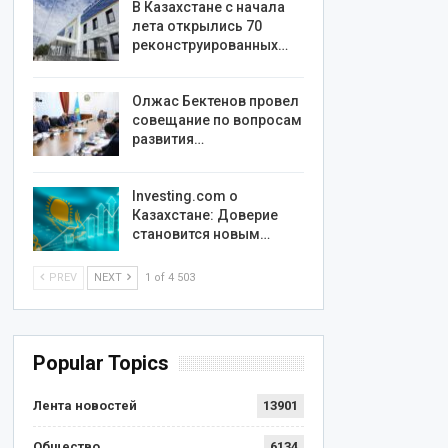
В Казахстане с начала
лета открылись 70
реконструированных…
Олжас Бектенов провел
совещание по вопросам
развития…
Investing.com о
Казахстане: Доверие
становится новым…
PREV
NEXT
1 of 4 503
Popular Topics
Лента новостей
13901
Общество
6134