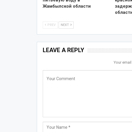
питьевую воду в
красно
Жамбылской области
задерж
област
PREV
NEXT
LEAVE A REPLY
Your email