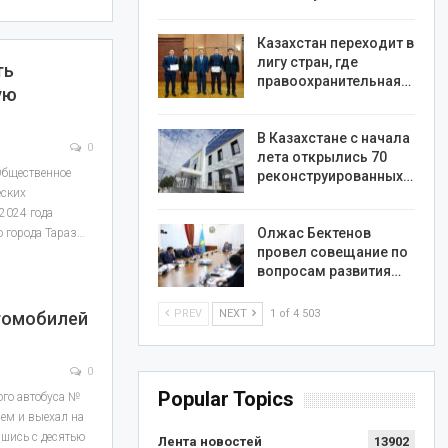
Казахстан переходит в
лигу стран, где
ть
правоохранительная…
ую
В Казахстане с начала
0
лета открылись 70
Общественное
реконструированных…
еских
2024 года
Олжас Бектенов
 города Тараз…
провел совещание по
вопросам развития…
PREV
NEXT
1 of 4 503
втомобилей
0
Popular Topics
ого автобуса №
ем и выехал на
вшись с десятью
Лента новостей
13902