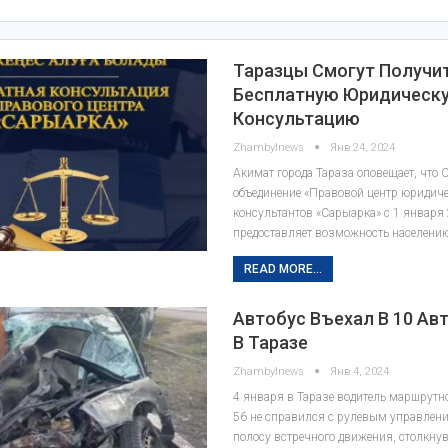
Таразцы Смогут Получи
Бесплатную Юридическ
Консультацию
Zhambylnews
Янв 24, 2024
Акимат города Тараза оповещает, что 
объединение «Правовой центр юридич
консультантов «Сарыарка» с 1 января 
предоставляет возможность населению
READ MORE...
Автобус Въехал В 10 А
В Таразе
Zhambylnews
Янв 4, 2024
4 января в Таразе водитель маршрутн
56 не справился с рулевым управлени
полосу встречного движения, столкну