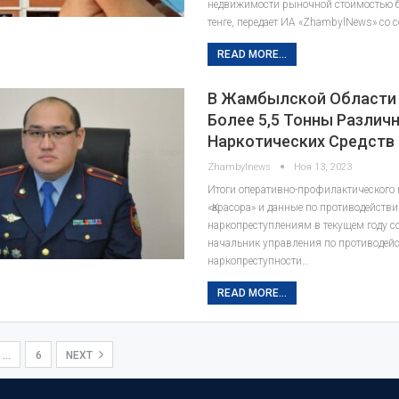
недвижимости рыночной стоимостью б
тенге, передает ИА «ZhambylNews» со 
READ MORE...
В Жамбылской Области
Более 5,5 Тонны Различ
Наркотических Средств
Zhambylnews
Ноя 13, 2023
Итоги оперативно-профилактического
«Қарасора» и данные по противодейств
наркопреступлениям в текущем году 
начальник управления по противодей
наркопреступности…
READ MORE...
…
6
NEXT