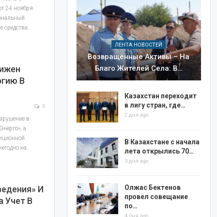
от 24 ноября
иональный
е средства…
ЛЕНТА НОВОСТЕЙ
Возвращённые Активы – На
Благо Жителей Села: В…
нижен
ргию В
Казахстан переходит
в лигу стран, где…
0
2 дня ago
арушение в
Энерго», а
тиционной
В Казахстане с начала
жегодно на…
лета открылись 70…
3 дня ago
Олжас Бектенов
ведения» И
провел совещание
а Учет В
по…
4 дня ago