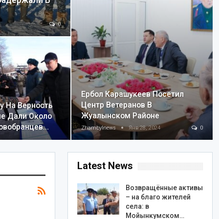
Задержали В
0
Ербол Карашукеев Посетил
Центр Ветеранов В
у На Верность
Жуалынском Районе
е Дали Около
Новобранцев…
Zhambylnews
Янв 28, 2024
0
Latest News
Возвращённые активы
– на благо жителей
села: в
Мойынкумском…