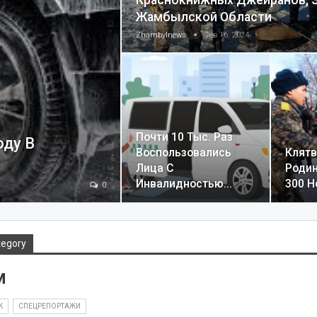
Краснокнижных Джейранов, 
Жамбылской Области
Zhambylnews
Фев 16, 2024
Почти 10 Тыс. Раз
ду В
Воспользовались
Клятв
Лица С
Родин
Инвалидностью…
300 
0
tegory
м
Ж
СПЕЦРЕПОРТАЖИ