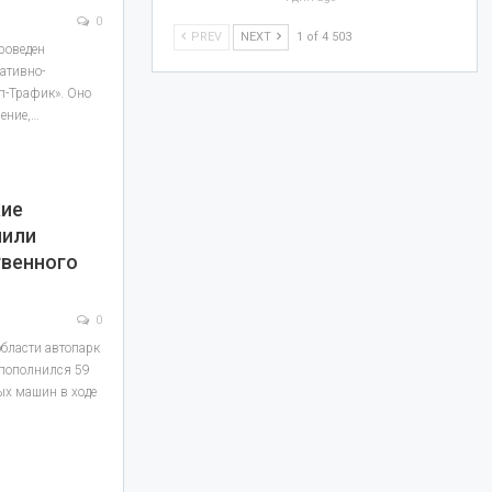
0
PREV
NEXT
1 of 4 503
роведен
ативно-
п-Трафик». Оно
чение,…
ие
чили
венного
0
бласти автопарк
 пополнился 59
х машин в ходе
…