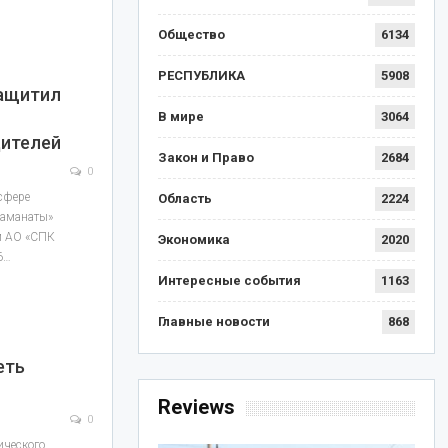
Общество
6134
РЕСПУБЛИКА
5908
ащитил
В мире
3064
ителей
Закон и Право
2684
0
 сфере
Область
2224
 аманаты»
м АО «СПК
Экономика
2020
6…
Интересные события
1163
Главные новости
868
еть
Reviews
0
ического