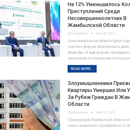
На 12% Уменьшилось Ко
Преступлений Среди
Несовершеннолетних В
Жамбылской Области
Zhambylnews
Ноя 28, 2023
Аким Жамбылской области Ербол Кар
участие в форуме «Безопасность детей
общества». В ходе форума, прошедшего
школьников по инициативе Консульта
READ MORE...
Злоумышленники Присв
Квартиры Умерших Или 
За Рубеж Граждан В Жа
Области
Zhambylnews
Ноя 14, 2023
Прокуратурой Жамбылской области у
схемы незаконного приобретения 20 о