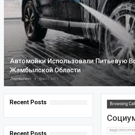
Автомойки Использовали Питьевую Во
Жамбылской Области
Zhambylnews
Фев 21, 2024
Recent Posts
Browsing Ca
Социу
ВИДЕОРЕПОРТА
Recent Posts