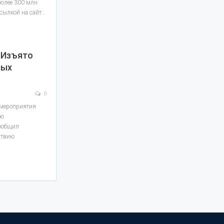
олее 300 млн
ссылкой на сайт…
 Изъято
ных
0
 мероприятия
ию
сообщил
ствию