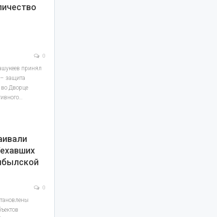
личество
0
ашукеев принял
 – защита
 во Дворце
тивного…
аивали
Уехавших
мбылской
0
становлены
бъектов