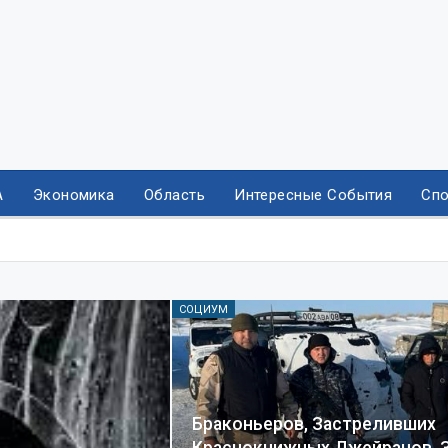
А
Экономика
Область
Интересные События
Спо
СОЦИУМ
Браконьеров, Застреливших