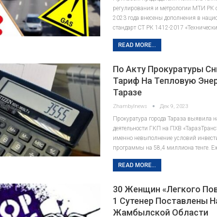
регулирования и метрологии МТИ РК 
2023 года внесены дополнения в нац
стандарт СТ РК 1412-2017 «Технически
READ MORE...
По Акту Прокуратуры С
Тариф На Тепловую Эне
Таразе
Zhambylnews
Дек 9, 2023
Прокуратура города Тараза выявила н
деятельности ГКП на ПХВ «ТаразТранс
именно невыполнение условий инвес
программы на 58,4 миллиона тенге. Е
READ MORE...
30 Женщин «легкого По
1 Сутенер Поставлены Н
Жамбылской Области