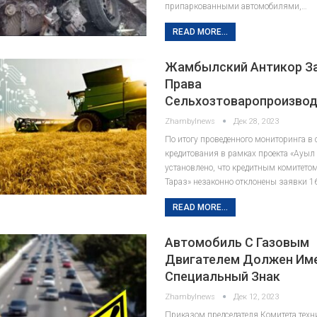
припаркованными автомобилями,…
READ MORE...
Жамбылский Антикор З
Права
Сельхозтоваропроизвод
Zhambylnews
Дек 28, 2023
По итогу проведенного мониторинга в
кредитования в рамках проекта «Ауыл
установлено, что кредитным комитето
Тараз» незаконно отклонены заявки 1
READ MORE...
Автомобиль С Газовым
Двигателем Должен Им
Специальный Знак
Zhambylnews
Дек 12, 2023
Приказом председателя Комитета техн