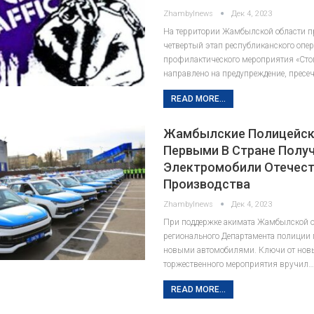
Zhambylnews
Дек 4, 2023
На территории Жамбылской области п
четвертый этап республиканского опер
профилактического мероприятия «Сто
направлено на предупреждение, пресе
READ MORE...
Жамбылские Полицейск
Первыми В Стране Полу
Электромобили Отечест
Производства
Zhambylnews
Дек 4, 2023
При поддержке акимата Жамбылской о
регионального Департамента полиции
новыми автомобилями. Ключи от новы
торжественного мероприятия вручил
READ MORE...