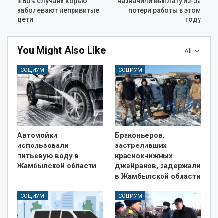
в 80% случаях корью
назначили выплату из-за
заболевают непривитые
потери работы в этом
дети
году
You Might Also Like
All
СОЦИУМ
СОЦИУМ
Автомойки
Браконьеров,
использовали
застреливших
питьевую воду в
краснокнижных
Жамбылской области
джейранов, задержали
в Жамбылской области
СОЦИУМ
СОЦИУМ