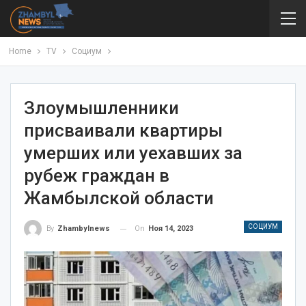
Home
TV
Социум
Злоумышленники
присваивали квартиры
умерших или уехавших за
рубеж граждан в
Жамбылской области
СОЦИУМ
On
Ноя 14, 2023
By
Zhambylnews