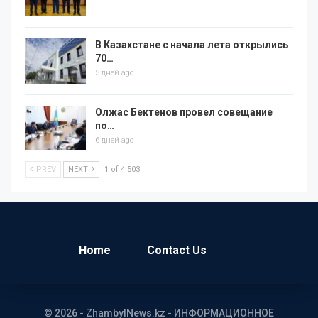
В Казахстане с начала лета открылись
70…
5 дней ago
Олжас Бектенов провел совещание
по…
6 дней ago
PREV
NEXT
1 of 4 503
Home
Contact Us
© 2026 - ZhambylNews.kz - ИНФОРМАЦИОННОЕ