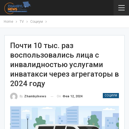
Home
TV
Социум
Почти 10 тыс. раз
воспользовались лица с
инвалидностью услугами
инватакси через агрегаторы в
2024 году
СОЦИУМ
On
Фев 12, 2024
By
Zhambylnews