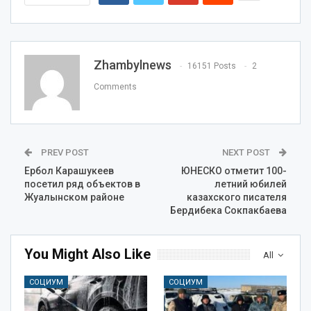
Zhambylnews
16151 Posts
2
Comments
PREV POST
NEXT POST
Ербол Карашукеев
ЮНЕСКО отметит 100-
посетил ряд объектов в
летний юбилей
Жуалынском районе
казахского писателя
Бердибека Сокпакбаева
You Might Also Like
All
СОЦИУМ
СОЦИУМ