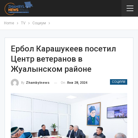
Home
TV
Социум
Ербол Карашукеев посетил
Центр ветеранов в
Жуалынском районе
СОЦИУМ
On
Янв 28, 2024
By
Zhambylnews