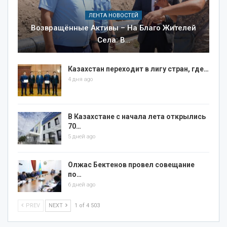
ЛЕНТА НОВОСТЕЙ
Возвращённые Активы – На Благо Жителей
Села: В…
Казахстан переходит в лигу стран, где…
4 дня ago
В Казахстане с начала лета открылись
70…
5 дней ago
Олжас Бектенов провел совещание
по…
6 дней ago
PREV
NEXT
1 of 4 503