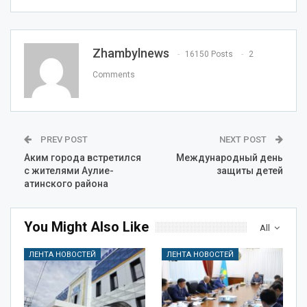
Zhambylnews
16150 Posts
2
Comments
PREV POST
NEXT POST
Аким города встретился
Международный день
с жителями Аулие-
защиты детей
атинского района
You Might Also Like
All
ЛЕНТА НОВОСТЕЙ
ЛЕНТА НОВОСТЕЙ