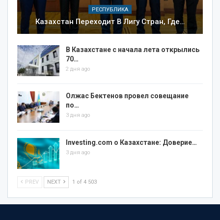
РЕСПУБЛИКА
Казахстан Переходит В Лигу Стран, Где…
В Казахстане с начала лета открылись
70…
2 дня ago
Олжас Бектенов провел совещание
по…
3 дня ago
Investing.com о Казахстане: Доверие…
3 дня ago
PREV
NEXT
1 of 4 503