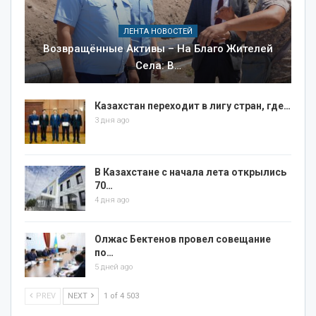
ЛЕНТА НОВОСТЕЙ
Возвращённые Активы – На Благо Жителей
Села: В…
Казахстан переходит в лигу стран, где…
3 дня ago
В Казахстане с начала лета открылись
70…
4 дня ago
Олжас Бектенов провел совещание
по…
5 дней ago
PREV
NEXT
1 of 4 503