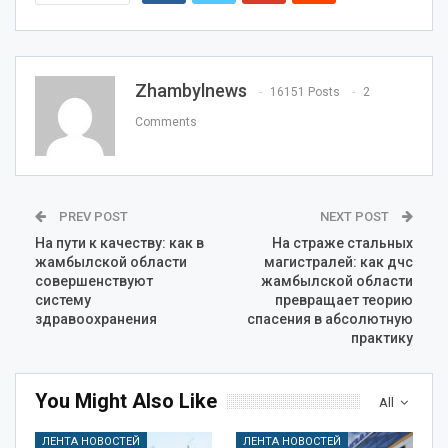
Zhambylnews
16151 Posts
2
Comments
PREV POST
NEXT POST
На пути к качеству: как в
На страже стальных
жамбылской области
магистралей: как дчс
совершенствуют
жамбылской области
систему
превращает теорию
здравоохранения
спасения в абсолютную
практику
You Might Also Like
All
ЛЕНТА НОВОСТЕЙ
ЛЕНТА НОВОСТЕЙ