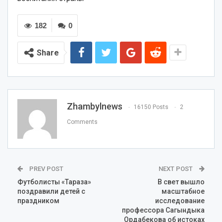
182
0
Share
Zhambylnews
16150 Posts
2
Comments
PREV POST
NEXT POST
Футболисты «Тараза»
В свет вышло
поздравили детей с
масштабное
праздником
исследование
профессора Сагындыка
Ордабекова об истоках