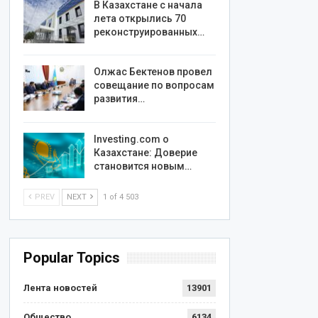
В Казахстане с начала
лета открылись 70
реконструированных…
Олжас Бектенов провел
совещание по вопросам
развития…
Investing.com о
Казахстане: Доверие
становится новым…
PREV
NEXT
1 of 4 503
Popular Topics
Лента новостей
13901
Общество
6134