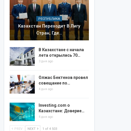
РЕСПУБЛИКА
Казахстан Переходит В Лигу
Стран, Где…
В Казахстане с начала
лета открылись 70…
3 дня ago
Олжас Бектенов провел
совещание по…
4 дня ago
Investing.com о
Казахстане: Доверие…
4 дня ago
PREV
NEXT
1 of 4 503