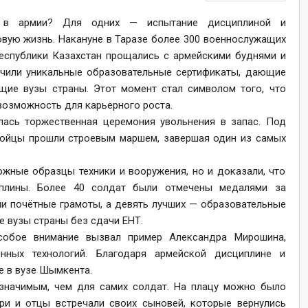
в армии? Для одних — испытание дисциплиной и
новую жизнь. Накануне в Таразе более 300 военнослужащих
еспублики Казахстан прощались с армейскими буднями и
учили уникальные образовательные сертификаты, дающие
ущие вузы страны. Этот момент стал символом того, что
 возможность для карьерного роста.
ась торжественная церемония увольнения в запас. Под
бойцы прошли строевым маршем, завершая один из самых
ожные образцы техники и вооружения, но и доказали, что
плины. Более 40 солдат были отмечены медалями за
ли почётные грамоты, а девять лучших — образовательные
 вузы страны без сдачи ЕНТ.
собое внимание вызвал пример Александра Мирошина,
ных технологий. Благодаря армейской дисциплине и
е в вузе Шымкента.
 значимым, чем для самих солдат. На плацу можно было
ери и отцы встречали своих сыновей, которые вернулись