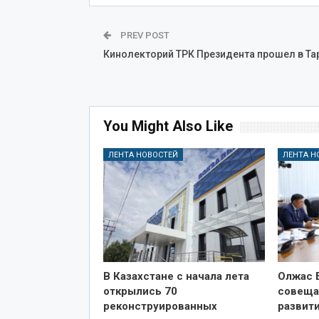
PREV POST
Кинолекторий ТРК Президента прошел в Та
You Might Also Like
ЛЕНТА НОВОСТЕЙ
ЛЕНТА Н
В Казахстане с начала лета
Олжас 
открылись 70
совеща
реконструированных
развит