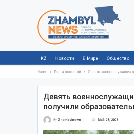
KZ
Новости
В Мире
Общество
Home
Лента новостей
Девять военнослужащих н
Девять военнослужащих
получили образовател
On
Май 28, 2026
By
Zhambylnews