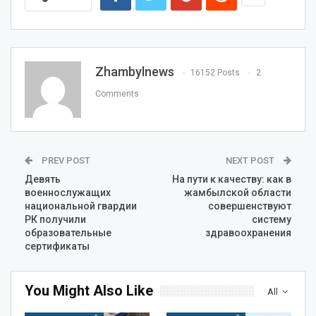
Zhambylnews
16152 Posts
2
Comments
PREV POST
NEXT POST
Девять
На пути к качеству: как в
военнослужащих
жамбылской области
национальной гвардии
совершенствуют
РК получили
систему
образовательные
здравоохранения
сертификаты
You Might Also Like
All