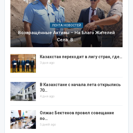
ЛЕНТА НОВОСТЕЙ
Возвращённые Активы – На Благо Жителей
Села: В…
Казахстан переходит в лигу стран, где…
3 дня ago
В Казахстане с начала лета открылись
70…
4 дня ago
Олжас Бектенов провел совещание
по…
5 дней ago