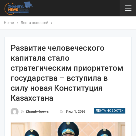
Home
Лента новостей
Развитие человеческого
капитала стало
стратегическим приоритетом
государства – вступила в
силу новая Конституция
Казахстана
ЛЕНТА НОВОСТЕЙ
On
Июл 1, 2026
By
Zhambylnews