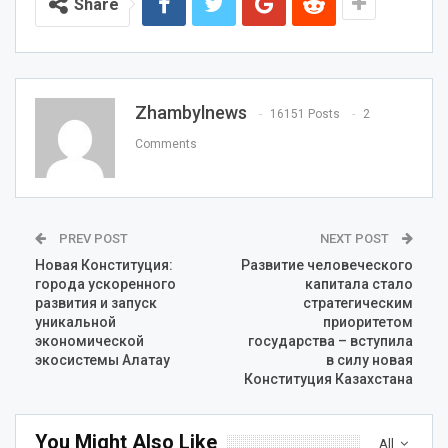
Share
Zhambylnews
16151 Posts
2
Comments
PREV POST
NEXT POST
Новая Конституция:
Развитие человеческого
города ускоренного
капитала стало
развития и запуск
стратегическим
уникальной
приоритетом
экономической
государства – вступила
экосистемы Алатау
в силу новая
Конституция Казахстана
You Might Also Like
All