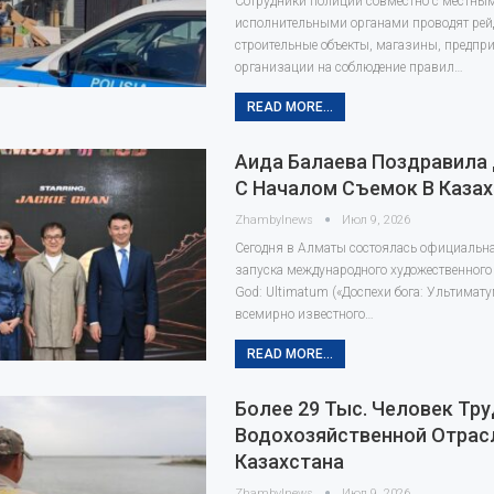
Сотрудники полиции совместно с местны
исполнительными органами проводят рей
строительные объекты, магазины, предпри
организации на соблюдение правил…
READ MORE...
Аида Балаева Поздравила
С Началом Съемок В Каза
Zhambylnews
Июл 9, 2026
Сегодня в Алматы состоялась официальн
запуска международного художественного
God: Ultimatum («Доспехи бога: Ультимату
всемирно известного…
READ MORE...
Более 29 Тыс. Человек Тру
Водохозяйственной Отрас
Казахстана
Zhambylnews
Июл 9, 2026