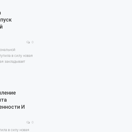
а
апуск
й
0
иональной
тупила в силу новая
рая закладывает
пление
ита
енности И
0
пила в силу новая