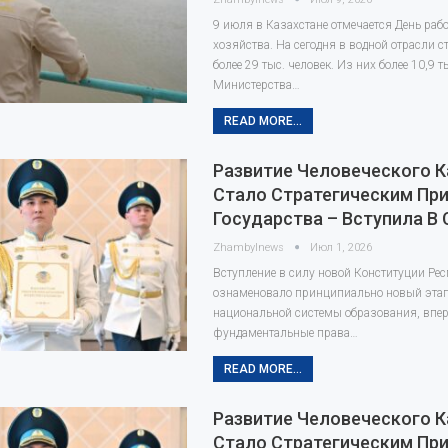
9 июля в Казахстане отмечается День раб
хозяйства. На сегодня в водной отрасли с
более 29 тыс. человек. Из них более 10,9 т
Министерства…
READ MORE...
Развитие Человеческого 
Стало Стратегическим Пр
Государства – Вступила В
Zhambylnews
Июл 1, 2026
Вступление в силу новой Конституции Ре
ознаменовало принципиально новый этап
национальной системы образования, впе
фундаментальные права…
READ MORE...
Развитие Человеческого 
Стало Стратегическим Пр