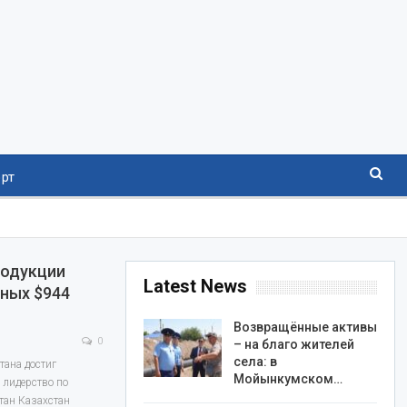
рт
родукции
Latest News
ных $944
Возвращённые активы
0
– на благо жителей
села: в
тана достиг
Мойынкумском…
 лидерство по
тан Казахстан