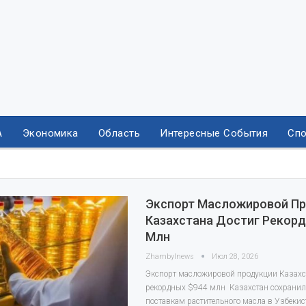
А
Экономика
Область
Интересные События
Спо
Экспорт Масложировой П
Казахстана Достиг Рекорд
Млн
Zhambylnews
Июл 28, 2026
Экспорт масложировой продукции Казахс
рекордных $944 млн Казахстан сохранил
поставкам растительного масла в Узбекис