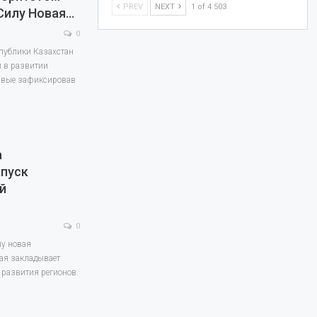
PREV
NEXT
1 of 4 503
 Силу Новая…
0
спублики Казахстан
 в развитии
рвые зафиксировав
а
апуск
й
0
лу новая
рая закладывает
развития регионов.