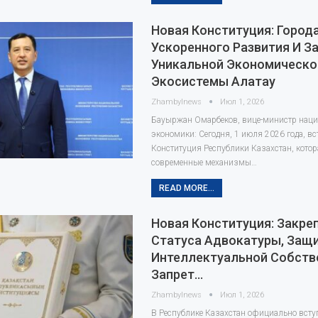
Новая Конституция: Город
Ускоренного Развития И З
Уникальной Экономическо
Экосистемы Алатау
Zhambylnews
Июл 1, 2026
Бауыржан Омарбеков, вице-министр нац
экономики: Сегодня, 1 июля 2026 года, вс
Конституция Республики Казахстан, кото
современные механизмы…
READ MORE...
Новая Конституция: Закре
Статуса Адвокатуры, Защ
Интеллектуальной Собств
Запрет…
Zhambylnews
Июл 1, 2026
В Республике Казахстан официально всту