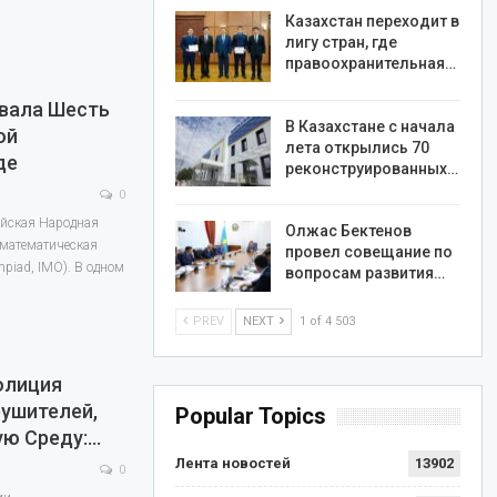
Казахстан переходит в
лигу стран, где
правоохранительная…
евала Шесть
В Казахстане с начала
ой
лета открылись 70
де
реконструированных…
0
айская Народная
Олжас Бектенов
 математическая
провел совещание по
mpiad, IMO). В одном
вопросам развития…
PREV
NEXT
1 of 4 503
олиция
ушителей,
Popular Topics
ю Среду:…
Лента новостей
13902
0