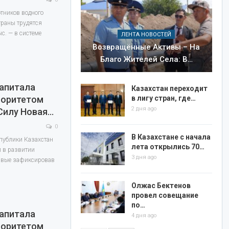
отников водного
траны трудятся
ыс. — в системе
ЛЕНТА НОВОСТЕЙ
Возвращённые Активы – На
Благо Жителей Села: В…
Капитала
Казахстан переходит
иоритетом
в лигу стран, где…
2 дня ago
 Силу Новая…
0
В Казахстане с начала
спублики Казахстан
лета открылись 70…
 в развитии
3 дня ago
рвые зафиксировав
Олжас Бектенов
провел совещание
по…
Капитала
4 дня ago
иоритетом