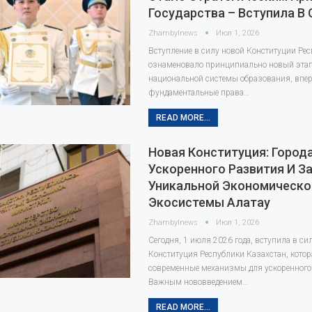
Государства – Вступила В
Zhambylnews
Июл 1, 2026
Вступление в силу новой Конституции Ре
ознаменовало принципиально новый этап
национальной системы образования, впе
фундаментальные права…
READ MORE...
Новая Конституция: Город
Ускоренного Развития И З
Уникальной Экономическо
Экосистемы Алатау
Zhambylnews
Июл 1, 2026
Сегодня, 1 июля 2026 года, вступила в си
Конституция Республики Казахстан, кото
современные механизмы для ускоренного 
Важным нововведением…
READ MORE...