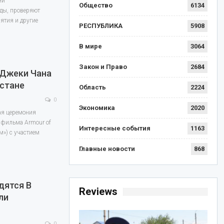
ми
Общество
6134
ды, проверяют
ятия и другие
РЕСПУБЛИКА
5908
В мире
3064
Закон и Право
2684
 Джеки Чана
хстане
Область
2224
0
Экономика
2020
ая церемония
 фильма Armour of
Интересные события
1163
м») с участием
Главные новости
868
дятся В
Reviews
ли
0