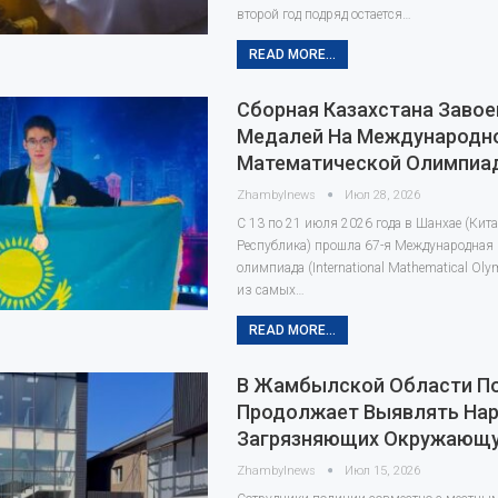
второй год подряд остается…
READ MORE...
Сборная Казахстана Заво
Медалей На Международн
Математической Олимпиа
Zhambylnews
Июл 28, 2026
С 13 по 21 июля 2026 года в Шанхае (Кит
Республика) прошла 67-я Международная
олимпиада (International Mathematical Oly
из самых…
READ MORE...
В Жамбылской Области П
Продолжает Выявлять Нар
Загрязняющих Окружающу
Zhambylnews
Июл 15, 2026