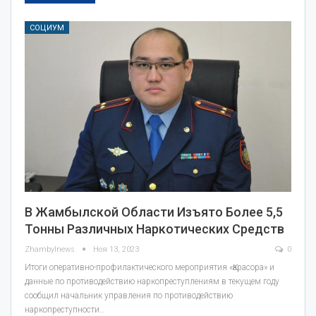
СОЦИУМ
В Жамбылской Области Изъято Более 5,5
Тонны Различных Наркотических Средств
Zhambylnews
Ноя 13, 2023
0
Итоги оперативно-профилактического мероприятия «Қарасора» и
данные по противодействию наркопреступлениям в текущем году
сообщил начальник управления по противодействию
наркопреступности…