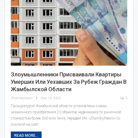
Злоумышленники Присваивали Квартиры
Умерших Или Уехавших За Рубеж Граждан В
Жамбылской Области
Zhambylnews
Ноя 14, 2023
0
Прокуратурой Жамбылской области установлены схемы
незаконного приобретения 20 объектов недвижимости рыночной
стоимостью более 300 млн тенге, передает ИА «ZhambylNews» со
ссылкой на сайт…
READ MORE...