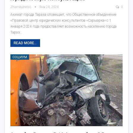
Zhambylnews
Янв 24, 2024
0
Акимат города Тараза оповещает, что Общественное объединение
«Правовой центр юридических консультантов «Сарыарка» с 1
января 2024 года предоставляет возможность населению города
Тараз…
READ MORE...
СОЦИУМ