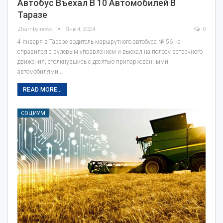
Автобус Въехал В 10 Автомобилей В
Таразе
Zhambylnews
Янв 4, 2024
0
4 января в Таразе водитель маршрутного автобуса № 56 не
справился с рулевым управлением и выехал на полосу встречного
движения, столкнувшись с десятью припаркованными
автомобилями,…
READ MORE...
СОЦИУМ