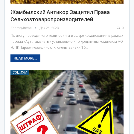
Жамбылский Антикор Защитил Права
Сельхозтоваропроизводителей
Zhambylnews
Дек 28, 2023
0
По итогу проведенного мониторинга в сфере кредитования в рамках
проекта «Ауыл аманаты» установлено, что кредитным комитетом АО
«СПК Тараз» незаконно отклонены заявки 16…
READ MORE...
СОЦИУМ