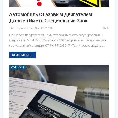
Автомобиль С Газовым Двигателем
Должен Иметь Специальный Знак
Zhambylnews
Дек 12, 2023
0
Приказом председателя Комитета технического регулирования и
метрологии МТИ РК от 24 ноября 2023 года внесены дополнения в
национальный стандарт СТ РК 1412-2017 «Технические средства…
READ MORE...
СОЦИУМ