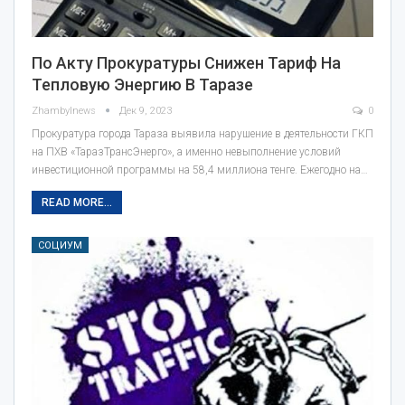
По Акту Прокуратуры Снижен Тариф На
Тепловую Энергию В Таразе
Zhambylnews
Дек 9, 2023
0
Прокуратура города Тараза выявила нарушение в деятельности ГКП
на ПХВ «ТаразТрансЭнерго», а именно невыполнение условий
инвестиционной программы на 58,4 миллиона тенге. Ежегодно на…
READ MORE...
СОЦИУМ