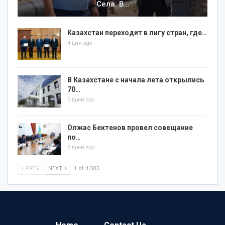
Села: В…
Казахстан переходит в лигу стран, где…
4 дня ago
В Казахстане с начала лета открылись
70…
5 дней ago
Олжас Бектенов провел совещание
по…
6 дней ago
PREV
NEXT
1 of 4 503