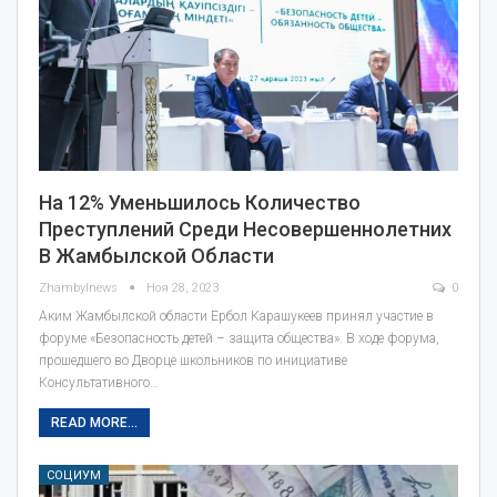
На 12% Уменьшилось Количество
Преступлений Среди Несовершеннолетних
В Жамбылской Области
Zhambylnews
Ноя 28, 2023
0
Аким Жамбылской области Ербол Карашукеев принял участие в
форуме «Безопасность детей – защита общества». В ходе форума,
прошедшего во Дворце школьников по инициативе
Консультативного…
READ MORE...
СОЦИУМ