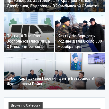
Браконьеров, Застреливших Краснокнижных
Джейранов, Задержали В Жамбылской Области
Почти 10 Тыс. Раз
Клятву На Верность
Воспользовались Лица
Родине Дали Около 300
С Инвалидностью…
Новобранцев…
Ербол Карашукеев Посетил Центр Ветеранов В
Жуалынском Районе
Browsing Category