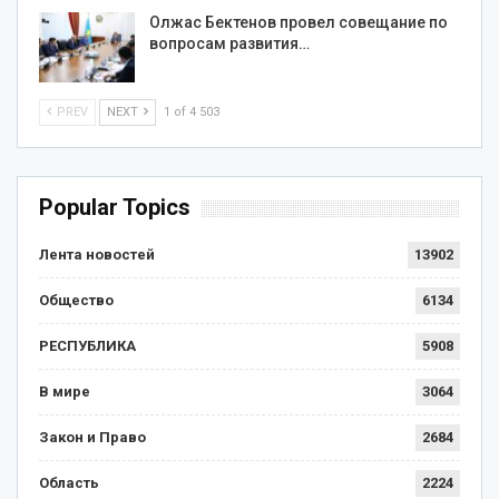
Олжас Бектенов провел совещание по
вопросам развития…
PREV
NEXT
1 of 4 503
Popular Topics
Лента новостей
13902
Общество
6134
РЕСПУБЛИКА
5908
В мире
3064
Закон и Право
2684
Область
2224