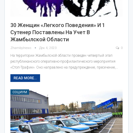
30 Женщин «легкого Поведения» И 1
Сутенер Поставлены На Учет В
Жамбылской Области
Zhambylnews
Дек 4, 2023
0
На территории Жамбылской области проведен четвертый этап
республиканского оперативно-профилактического мероприятия
«Стоп-Трафик». Оно направлено на предупреждение, пресечение,…
READ MORE...
СОЦИУМ