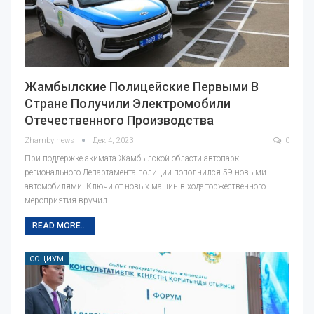
Жамбылские Полицейские Первыми В
Стране Получили Электромобили
Отечественного Производства
Zhambylnews
Дек 4, 2023
0
При поддержке акимата Жамбылской области автопарк
регионального Департамента полиции пополнился 59 новыми
автомобилями. Ключи от новых машин в ходе торжественного
мероприятия вручил…
READ MORE...
СОЦИУМ