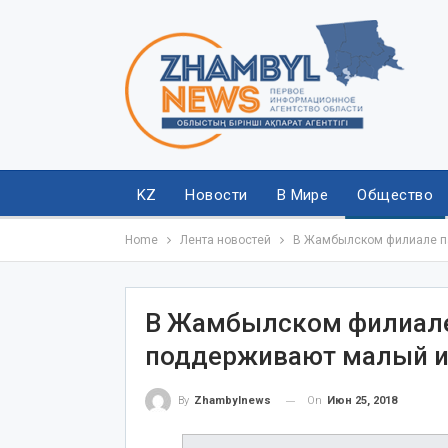
KZ
Новости
В Мире
Общество
Home
Лента новостей
В Жамбылском филиале па
В Жамбылском филиале 
поддерживают малый и 
On
Июн 25, 2018
By
Zhambylnews