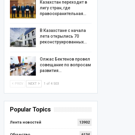
Казахстан переходит в
лигу стран, где
правоохранительная…
В Казахстане с начала
лета открылись 70
реконструированных…
Олжас Бектенов провел
совещание по вопросам
развития…
PREV
NEXT
1 of 4 503
Popular Topics
Лента новостей
13902
Общество
6134