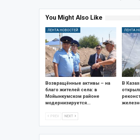
You Might Also Like
ЛЕНТА НОВОСТЕЙ
ЛЕНТА Н
Возвращённые активы – на
В Казах
благо жителей села: в
открыл
Мойынкумском районе
реконс
модернизируется…
железн
PREV
NEXT