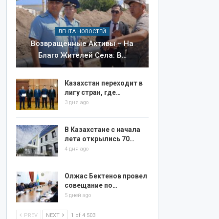
ЛЕНТА НОВОСТЕЙ
Возвращённые Активы – На
Благо Жителей Села: В…
Казахстан переходит в
лигу стран, где…
3 дня ago
В Казахстане с начала
лета открылись 70…
4 дня ago
Олжас Бектенов провел
совещание по…
5 дней ago
PREV
NEXT
1 of 4 503