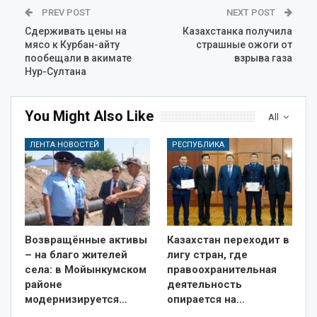
PREV POST
NEXT POST
Сдерживать цены на
Казахстанка получила
мясо к Курбан-айту
страшные ожоги от
пообещали в акимате
взрыва газа
Нур-Султана
You Might Also Like
All
ЛЕНТА НОВОСТЕЙ
РЕСПУБЛИКА
Возвращённые активы
Казахстан переходит в
– на благо жителей
лигу стран, где
села: в Мойынкумском
правоохранительная
районе
деятельность
модернизируется…
опирается на…