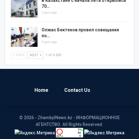
В Казахстане с начала лета открылись
70…
3 дня ago
Олжас Бектенов провел совещание
по…
4 дня ago
PREV
NEXT
1 of 4 503
Home
Contact Us
© 2026 - ZhambylNews.kz - ИНФОРМАЦИОННОЕ
АГЕНТСТВО. All Rights Reserved.