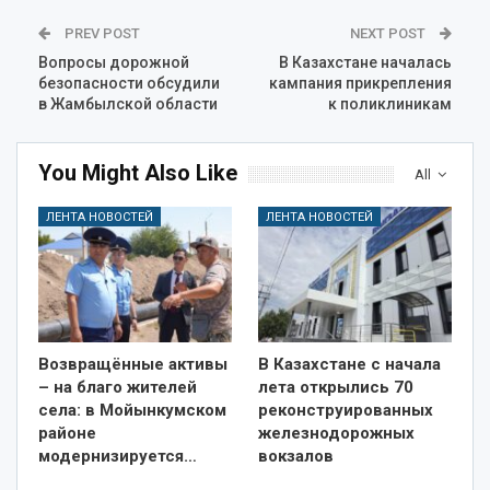
PREV POST
NEXT POST
Вопросы дорожной
В Казахстане началась
безопасности обсудили
кампания прикрепления
в Жамбылской области
к поликлиникам
You Might Also Like
All
ЛЕНТА НОВОСТЕЙ
ЛЕНТА НОВОСТЕЙ
Возвращённые активы
В Казахстане с начала
– на благо жителей
лета открылись 70
села: в Мойынкумском
реконструированных
районе
железнодорожных
модернизируется…
вокзалов