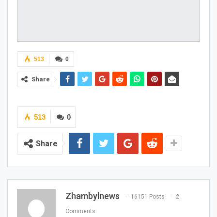
513
0
Share
513
0
Share
Zhambylnews
16151 Posts
2
Comments