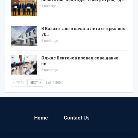
4 дня ago
В Казахстане с начала лета открылись
70…
5 дней ago
Олжас Бектенов провел совещание
по…
6 дней ago
PREV
NEXT
1 of 4 503
Home
Contact Us