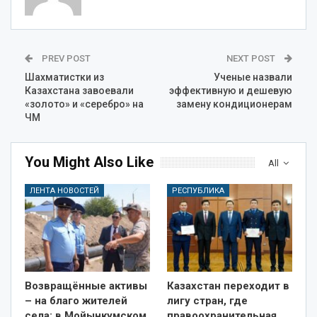
PREV POST
NEXT POST
Шахматистки из
Ученые назвали
Казахстана завоевали
эффективную и дешевую
«золото» и «серебро» на
замену кондиционерам
ЧМ
You Might Also Like
All
ЛЕНТА НОВОСТЕЙ
РЕСПУБЛИКА
Возвращённые активы
Казахстан переходит в
– на благо жителей
лигу стран, где
села: в Мойынкумском
правоохранительная