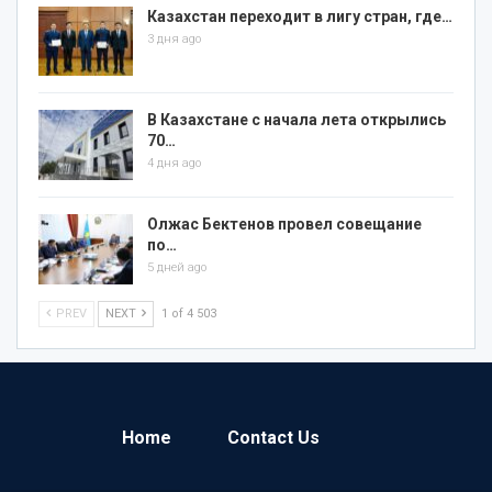
Казахстан переходит в лигу стран, где…
3 дня ago
В Казахстане с начала лета открылись
70…
4 дня ago
Олжас Бектенов провел совещание
по…
5 дней ago
PREV
NEXT
1 of 4 503
Home
Contact Us