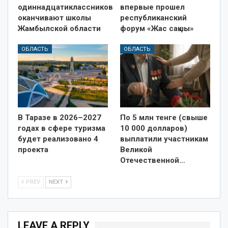
одиннадцатиклассников
впервые прошел
оканчивают школы
республиканский
Жамбылской области
форум «Жас сақшы»
ОБЛАСТЬ
ОБЛАСТЬ
В Таразе в 2026–2027
По 5 млн тенге (свыше
годах в сфере туризма
10 000 долларов)
будет реализовано 4
выплатили участникам
проекта
Великой
Отечественной…
PREV
NEXT
LEAVE A REPLY