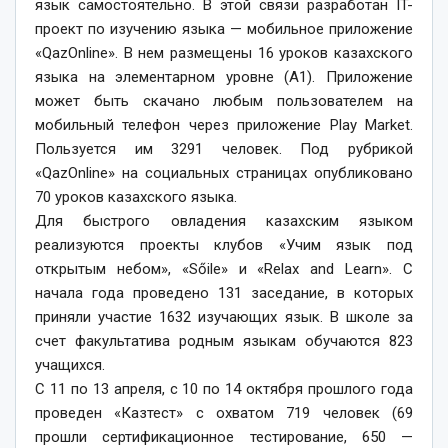
язык самостоятельно. В этой связи разработан IT-
проект по изу­чению языка — мобильное приложение
«QazOnline». В нем размещены 16 уроков казахского
языка на элементарном уровне (А1). Приложение
может быть скачано любым пользователем на
мобильный телефон через приложение Play Market.
Пользуется им 3291 человек. Под рубрикой
«QazOnline» на социальных страницах опубликовано
70 уроков казахского языка.
Для быстрого овладения казахским языком
реализуются проекты клубов «Учим язык под
открытым небом», «Sőile» и «Relax and Learn». С
начала года проведено 131 заседание, в которых
приняли участие 1632 изучающих язык. В школе за
счет факультатива родным языкам обу­чаются 823
учащихся.
С 11 по 13 апреля, с 10 по 14 октября прошлого года
проведен «Казтест» с охватом 719 человек (69
прошли сертификационное тестирование, 650 —