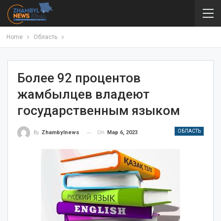
Home
Область
Более 92 процентов
жамбылцев владеют
государственным языком
ОБЛАСТЬ
On
Мар 6, 2023
By
Zhambylnews