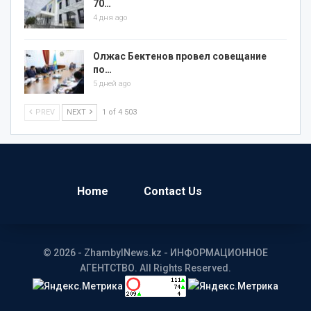
70…
4 дня ago
Олжас Бектенов провел совещание
по…
5 дней ago
PREV
NEXT
1 of 4 503
Home
Contact Us
© 2026 - ZhambylNews.kz - ИНФОРМАЦИОННОЕ
АГЕНТСТВО. All Rights Reserved.