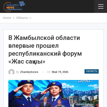
Home
Область
В Жамбылской области
впервые прошел
республиканский форум
«Жас сақшы»
ОБЛАСТЬ
On
Май 19, 2026
By
Zhambylnews