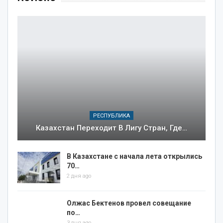
РЕСПУБЛИКА
Казахстан Переходит В Лигу Стран, Где…
В Казахстане с начала лета открылись
70…
2 дня ago
Олжас Бектенов провел совещание
по…
3 дня ago