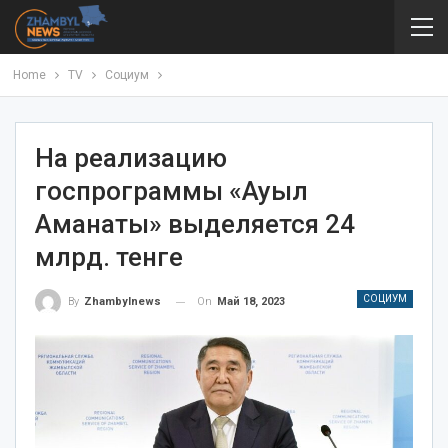
Home
TV
Социум
На реализацию
госпрограммы «Ауыл
Аманаты» выделяется 24
млрд. тенге
СОЦИУМ
On
Май 18, 2023
By
Zhambylnews