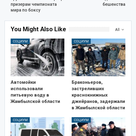
призерам чемпионата
бешенства
мира по боксу
You Might Also Like
All
СОЦИУМ
СОЦИУМ
Автомойки
Браконьеров,
использовали
застреливших
питьевую воду в
краснокнижных
Жамбылской области
джейранов, задержали
в Жамбылской области
СОЦИУМ
СОЦИУМ