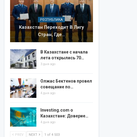
РЕСПУБЛИКА
Казахстан Переходит В Лигу
Стран, Где…
В Казахстане с начала
лета открылись 70…
3 дня ago
Олжас Бектенов провел
совещание по…
4 дня ago
Investing.com о
Казахстане: Доверие…
4 дня ago
PREV
NEXT
1 of 4 503