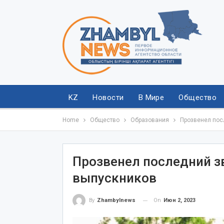
KZ
Новости
В Мире
Общество
Home
Общество
Образования
Прозвенел пос
Прозвенел последний з
выпускников
On
Июн 2, 2023
By
Zhambylnews