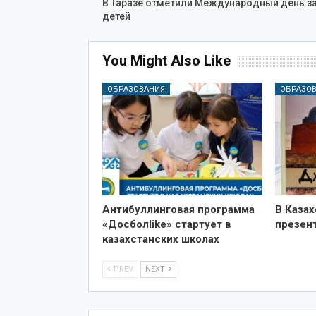
В Таразе отметили Международный день 
детей
You Might Also Like
ОБРАЗОВАНИЯ
ОБРАЗО
Антибуллинговая программа
В Казах
«Досболlike» стартует в
презен
казахстанских школах
PREV
NEXT