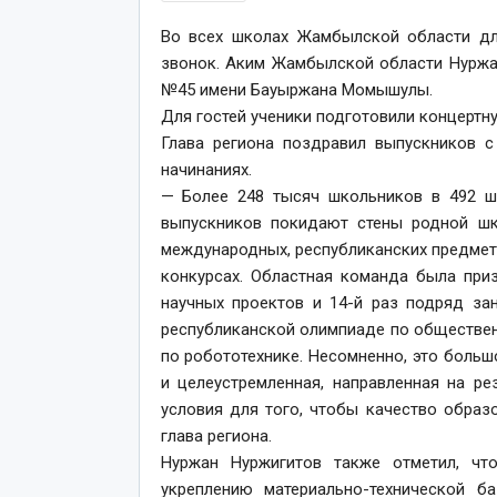
Во всех школах Жамбылской области дл
звонок. Аким Жамбылской области Нуржа
№45 имени Бауыржана Момышулы.
Для гостей ученики подготовили концертну
Глава региона поздравил выпускников с
начинаниях.
— Более 248 тысяч школьников в 492 ш
выпускников покидают стены родной шк
международных, республиканских предме
конкурсах. Областная команда была при
научных проектов и 14-й раз подряд за
республиканской олимпиаде по обществен
по робототехнике. Несомненно, это больш
и целеустремленная, направленная на ре
условия для того, чтобы качество образ
глава региона.
Нуржан Нуржигитов также отметил, чт
укреплению материально-технической 