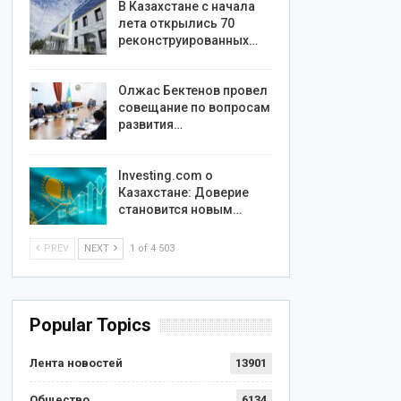
В Казахстане с начала
лета открылись 70
реконструированных…
Олжас Бектенов провел
совещание по вопросам
развития…
Investing.com о
Казахстане: Доверие
становится новым…
PREV
NEXT
1 of 4 503
Popular Topics
Лента новостей
13901
Общество
6134