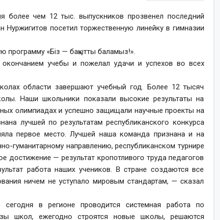
я более чем 12 тыс. выпускников прозвенел последний
н Нуржигитов посетил торжественную линейку в гимназии
ю программу «Біз — бақытты баламыз!».
 окончанием учебы и пожелал удачи и успехов во всех
колах области завершают учебный год. Более 12 тысяч
олы. Наши школьники показали высокие результаты на
тных олимпиадах и успешно защищали научные проекты на
знана лучшей по результатам республиканского конкурса
няла первое место. Лучшей наша команда признана и на
но-гуманитарному направлению, республиканском турнире
ое достижение — результат кропотливого труда педагогов
зультат работа наших учеников. В стране создаются все
ования ничем не уступало мировым стандартам, — сказал
о сегодня в регионе проводится системная работа по
базы школ, ежегодно строятся новые школы, решаются