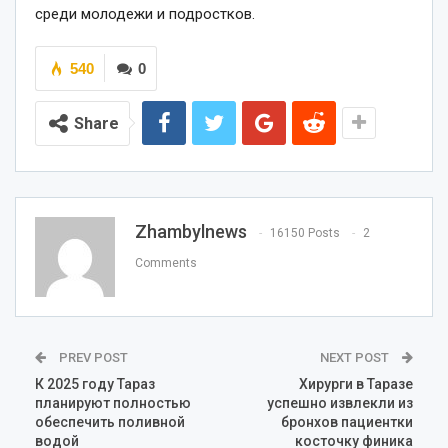
среди молодежи и подростков.
540
0
Share
Zhambylnews
16150 Posts
2
Comments
PREV POST
NEXT POST
К 2025 году Тараз
Хирурги в Таразе
планируют полностью
успешно извлекли из
обеспечить поливной
бронхов пациентки
водой
косточку финика