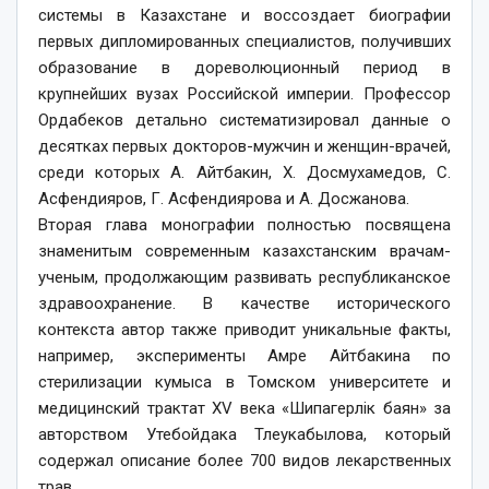
системы в Казахстане и воссоздает биографии
первых дипломированных специалистов, получивших
образование в дореволюционный период в
крупнейших вузах Российской империи. Профессор
Ордабеков детально систематизировал данные о
десятках первых докторов-мужчин и женщин-врачей,
среди которых А. Айтбакин, Х. Досмухамедов, С.
Асфендияров, Г. Асфендиярова и А. Досжанова.
Вторая глава монографии полностью посвящена
знаменитым современным казахстанским врачам-
ученым, продолжающим развивать республиканское
здравоохранение. В качестве исторического
контекста автор также приводит уникальные факты,
например, эксперименты Амре Айтбакина по
стерилизации кумыса в Томском университете и
медицинский трактат XV века «Шипагерлік баян» за
авторством Утебойдака Тлеукабылова, который
содержал описание более 700 видов лекарственных
трав.