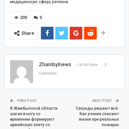
медицинскую сферу региона.
209
0
Share
Zhambylnews
16150 Posts
2
Comments
PREV POST
NEXT POST
В Жамбылской области
Секунды решают всё.
шагая в ногу со
Как учения спасают
временем формируют
жизни при реальных
армейскую элиту со
пожарах