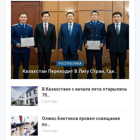
РЕСПУБЛИКА
Казахстан Переходит В Лигу Стран, Где…
В Казахстане с начала лета открылись
70…
2 дня ago
Олжас Бектенов провел совещание
по…
3 дня ago