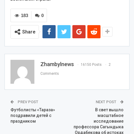
183
0
Share
Zhambylnews
16150 Posts
2
Comments
PREV POST
NEXT POST
Футболисты «Тараза»
В свет вышло
поздравили детей с
масштабное
праздником
исследование
профессора Сагындыка
Ордабекова об истоках