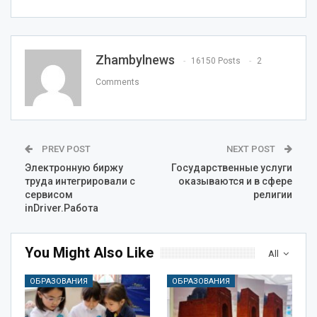
Zhambylnews
16150 Posts
2
Comments
PREV POST
NEXT POST
Электронную биржу
Государственные услуги
труда интегрировали с
оказываются и в сфере
сервисом
религии
inDriver.Работа
You Might Also Like
All
ОБРАЗОВАНИЯ
ОБРАЗОВАНИЯ