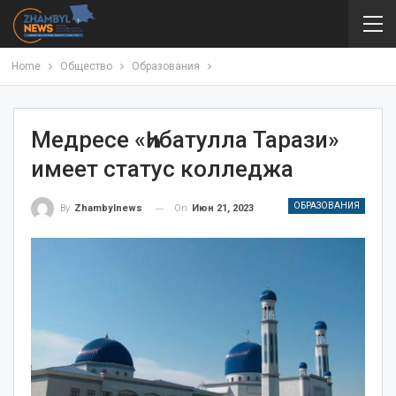
Home
Общество
Образования
Медресе «Һибатулла Тарази»
имеет статус колледжа
ОБРАЗОВАНИЯ
On
Июн 21, 2023
By
Zhambylnews