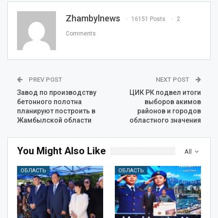
Zhambylnews
16151 Posts
2
Comments
PREV POST
NEXT POST
Завод по производству
ЦИК РК подвел итоги
бетонного полотна
выборов акимов
планируют построить в
районов и городов
Жамбылской области
областного значения
You Might Also Like
All
ОБЛАСТЬ
ОБЛАСТЬ