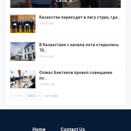
Села: В…
Казахстан переходит в лигу стран, где…
3 дня ago
В Казахстане с начала лета открылись
70…
4 дня ago
Олжас Бектенов провел совещание
по…
5 дней ago
PREV
NEXT
1 of 4 503
Home
Contact Us