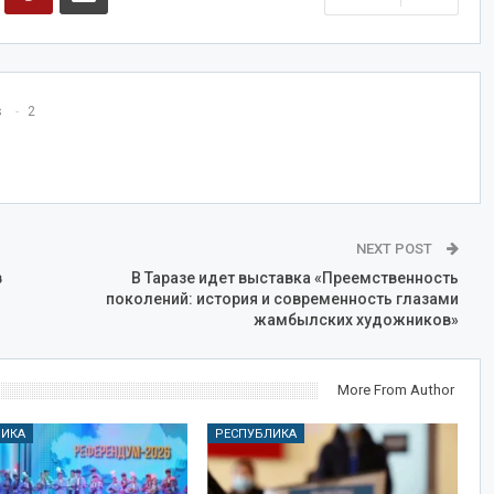
s
2
NEXT POST
в
В Таразе идет выставка «Преемственность
поколений: история и современность глазами
жамбылских художников»
More From Author
ЛИКА
РЕСПУБЛИКА