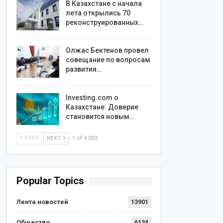
В Казахстане с начала
лета открылись 70
реконструированных…
Олжас Бектенов провел
совещание по вопросам
развития…
Investing.com о
Казахстане: Доверие
становится новым…
PREV
NEXT
1 of 4 503
Popular Topics
Лента новостей
13901
Общество
6134