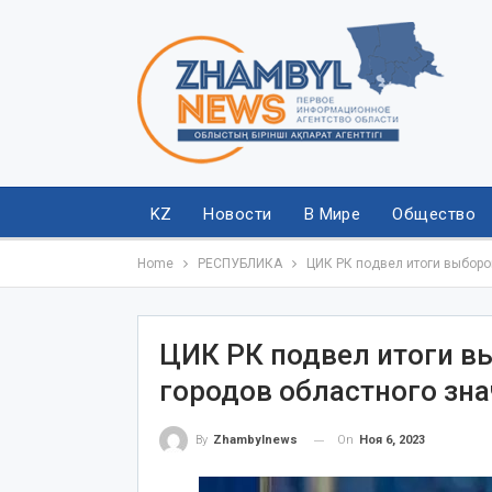
KZ
Новости
В Мире
Общество
Home
РЕСПУБЛИКА
ЦИК РК подвел итоги выборо
ЦИК РК подвел итоги в
городов областного зн
On
Ноя 6, 2023
By
Zhambylnews