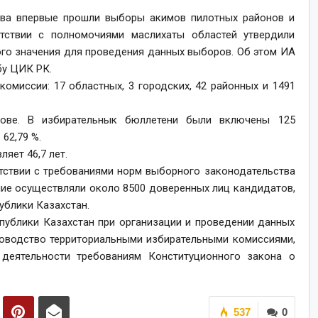
тва впервые прошли выборы акимов пилотных районов и
етствии с полномочиями маслихаты областей утвердили
ого значения для проведения данных выборов. Об этом ИА
бу ЦИК РК.
омиссии: 17 областных, 3 городских, 42 районных и 1491
ове. В избирательнык бюллетени были включены 125
62,79 %.
яет 46,7 лет.
тствии с требованиями норм выборного законодательства
ние осуществляли около 8500 доверенных лиц кандидатов,
ублики Казахстан.
публики Казахстан при организации и проведении данных
оводство территориальными избирательными комиссиями,
 деятельности требованиям Конституционного закона о
537
0