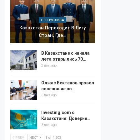
РЕСПУБЛИКА
Казахстан Переходит В Лигу
Стран, Где…
В Казахстане с начала
лета открылись 70…
2 дня ago
Олжас Бектенов провел
совещание по…
3 дня ago
Investing.com о
Казахстане: Доверие…
3 дня ago
PREV
NEXT
1 of 4 503