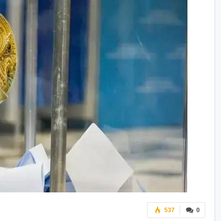
537
0