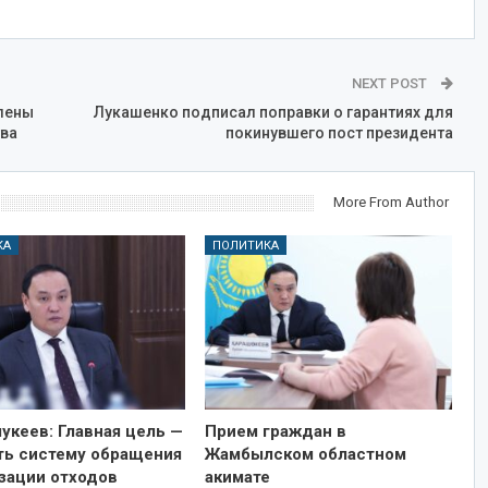
NEXT POST
лены
Лукашенко подписал поправки о гарантиях для
ва
покинувшего пост президента
More From Author
КА
ПОЛИТИКА
укеев: Главная цель —
Прием граждан в
ть систему обращения
Жамбылском областном
изации отходов
акимате