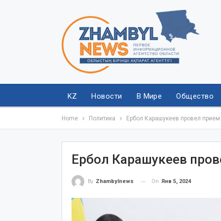
KZ
Новости
В Мире
Общество
Home
Политика
Ербол Карашукеев провел прием
Ербол Карашукеев пров
On
Янв 5, 2024
By
Zhambylnews