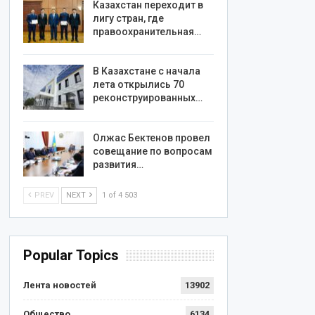
Казахстан переходит в
лигу стран, где
правоохранительная…
В Казахстане с начала
лета открылись 70
реконструированных…
Олжас Бектенов провел
совещание по вопросам
развития…
PREV
NEXT
1 of 4 503
Popular Topics
Лента новостей
13902
Общество
6134