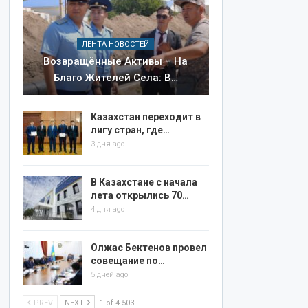
ЛЕНТА НОВОСТЕЙ
Возвращённые Активы – На
Благо Жителей Села: В…
Казахстан переходит в
лигу стран, где…
3 дня ago
В Казахстане с начала
лета открылись 70…
4 дня ago
Олжас Бектенов провел
совещание по…
5 дней ago
PREV
NEXT
1 of 4 503