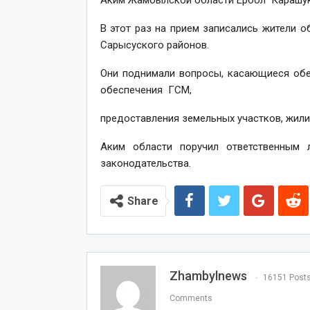
Аким Жамбылской области Ербол Карашуке
В этот раз на прием записались жители об
Сарысуского районов.
Они поднимали вопросы, касающиеся обе
обеспечения ГСМ,
предоставления земельных участков, жил
Аким области поручил ответственны
законодательства.
Share
Zhambylnews
16151 Post
Comments