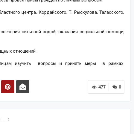
ев провел прием граждан по личным вопросам.
ластного центра, Кордайского, Т. Рыскулова, Таласского,
спечения питьевой водой, оказания социальной помощи,
ищных отношений.
м лицам изучить вопросы и принять меры в рамках
477
0
s
2