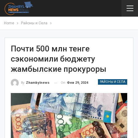
Home
Районы и Села
Почти 500 млн тенге
сэкономили бюджету
жамбылские прокуроры
РАЙОНЫ И СЕЛА
On
Фев 29, 2024
By
Zhambylnews