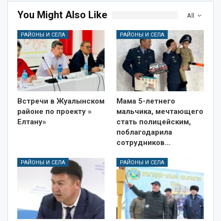
You Might Also Like
All
РАЙОНЫ И СЕЛА
РАЙОНЫ И СЕЛА
Встречи в Жуалынском
Мама 5-летнего
районе по проекту »
мальчика, мечтающего
Елтану»
стать полицейским,
поблагодарила
сотрудников…
РАЙОНЫ И СЕЛА
РАЙОНЫ И СЕЛА