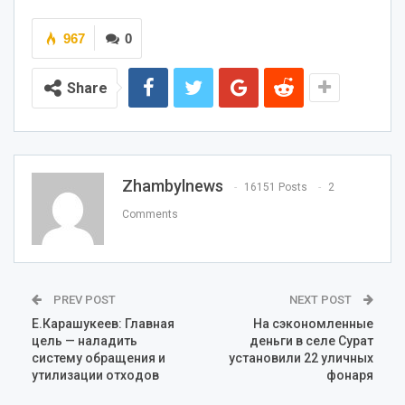
967
0
Share
Zhambylnews
16151 Posts
2
Comments
PREV POST
NEXT POST
Е.Карашукеев: Главная
На сэкономленные
цель — наладить
деньги в селе Сурат
систему обращения и
установили 22 уличных
утилизации отходов
фонаря