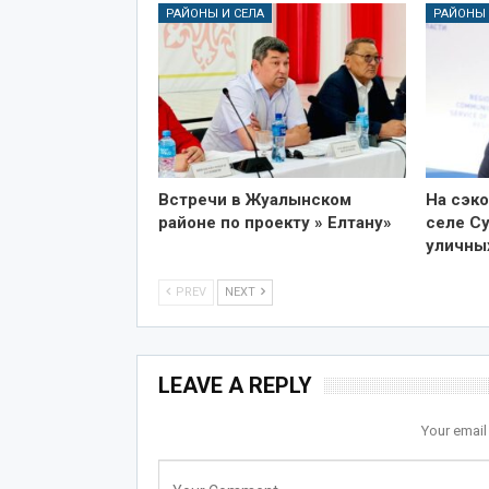
РАЙОНЫ И СЕЛА
РАЙОНЫ 
Встречи в Жуалынском
На сэк
районе по проекту » Елтану»
селе Су
уличны
PREV
NEXT
LEAVE A REPLY
Your email