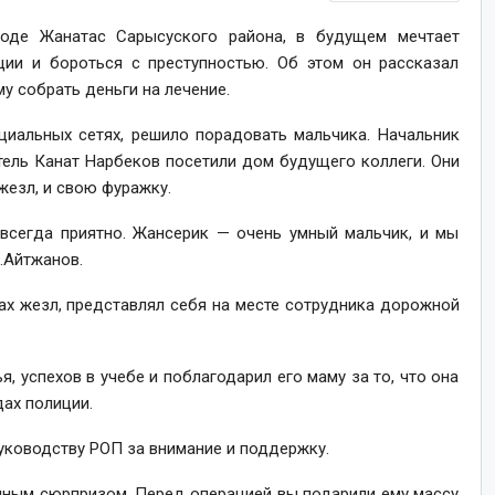
роде Жанатас Сарысуского района, в будущем мечтает
ии и бороться с преступностью. Об этом он рассказал
у собрать деньги на лечение.
циальных сетях, решило порадовать мальчика. Начальник
тель Канат Нарбеков посетили дом будущего коллеги. Они
жезл, и свою фуражку.
всегда приятно. Жансерик — очень умный мальчик, и мы
.Айтжанов.
ах жезл, представлял себя на месте сотрудника дорожной
 успехов в учебе и поблагодарил его маму за то, что она
ах полиции.
уководству РОП за внимание и поддержку.
нным сюрпризом. Перед операцией вы подарили ему массу