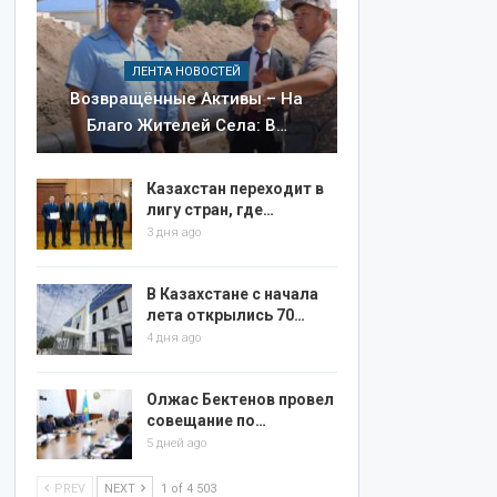
ЛЕНТА НОВОСТЕЙ
Возвращённые Активы – На
Благо Жителей Села: В…
Казахстан переходит в
лигу стран, где…
3 дня ago
В Казахстане с начала
лета открылись 70…
4 дня ago
Олжас Бектенов провел
совещание по…
5 дней ago
PREV
NEXT
1 of 4 503