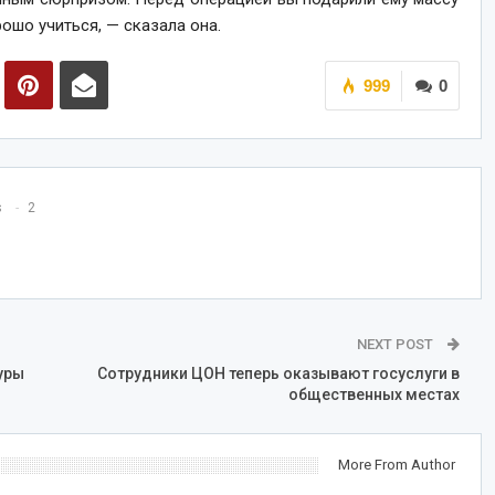
ошо учиться, — сказала она.
999
0
s
2
NEXT POST
уры
Сотрудники ЦОН теперь оказывают госуслуги в
общественных местах
More From Author