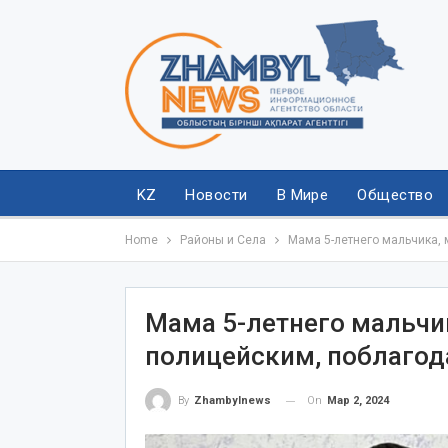
KZ
Новости
В Мире
Общество
Home
Районы и Села
Мама 5-летнего мальчика,
Мама 5-летнего мальчи
полицейским, поблагод
On
Мар 2, 2024
By
Zhambylnews