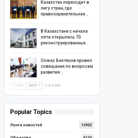
Казахстан переходит в
лигу стран, где
правоохранительная…
В Казахстане с начала
лета открылись 70
реконструированных…
Олжас Бектенов провел
совещание по вопросам
развития…
PREV
NEXT
1 of 4 503
Popular Topics
Лента новостей
13902
Общество
6134