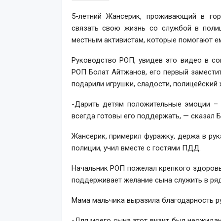
5-летний Жансерик, проживающий в го
связать свою жизнь со службой в полиц
местным активистам, которые помогают ем
Руководство РОП, увидев это видео в со
РОП Болат Айтжанов, его первый замести
подарили игрушки, сладости, полицейский 
-Дарить детям положительные эмоции – 
всегда готовы его поддержать, — сказал Б
Жансерик, примерил фуражку, держа в рук
полиции, учил вместе с гостями ПДД.
Начальник РОП пожелал крепкого здоровья,
поддерживает желание сына служить в ряд
Мама мальчика выразила благодарность р
-Для моего сына этот визит был неожида