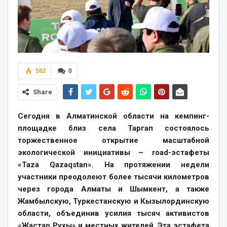
582
0
Share
Сегодня в Алматинской области на кемпинг-
площадке близ села Таргап состоялось
торжественное открытие масштабной
экологической инициативы – road-эстафеты
«Taza Qazaqstan». На протяжении недели
участники преодолеют более тысячи километров
через города Алматы и Шымкент, а также
Жамбылскую, Туркестанскую и Кызылординскую
области, объединив усилия тысяч активистов
«Жастар Рухы» и местных жителей. Эта эстафета