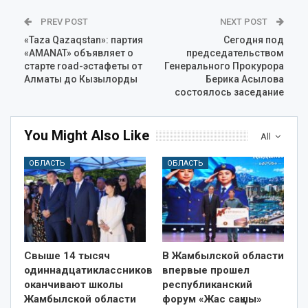
PREV POST
NEXT POST
«Taza Qazaqstan»: партия
Сегодня под
«AMANAT» объявляет о
председательством
старте road-эстафеты от
Генерального Прокурора
Алматы до Кызылорды
Берика Асылова
состоялось заседание
You Might Also Like
All
ОБЛАСТЬ
ОБЛАСТЬ
Свыше 14 тысяч
В Жамбылской области
одиннадцатиклассников
впервые прошел
оканчивают школы
республиканский
Жамбылской области
форум «Жас сақшы»