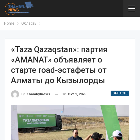
Home
Область
«Taza Qazaqstan»: партия
«AMANAT» объявляет о
старте road-эстафеты от
Алматы до Кызылорды
ОБЛАСТЬ
On
Окт 1, 2025
By
Zhambylnews