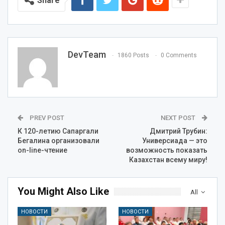
Share
DevTeam
1860 Posts
0 Comments
PREV POST
NEXT POST
К 120-летию Сапаргали
Дмитрий Трубин:
Бегалина организовали
Универсиада — это
on-line-чтение
возможность показать
Казахстан всему миру!
You Might Also Like
All
НОВОСТИ
НОВОСТИ