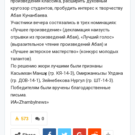
произведения классика, расширить духовный
кругозор студентов, пробудить интерес к творчеству
Абая Кунанбаева.
Участники вечера состязались в трех номинациях:
«Лучшее произведение» (декламация наизусть
отрывки из произведений Абая), «Лучший голос»
(выразительное чтение произведений Абая) и
«Лучшее актерское мастерство» (конкурс молодых
талантов).
По решению жюри лучшими были признаны
Касымхан Маншүк (гр. КЯ-14-3), Омиржанкызы Улдана
(гр. ДОВ-14-1), Зейнебекова Нургул (гр. ШТ-14-3).
Победителям были вручены благодарственные
письма.
ИА«Zhambylnews»
573
0