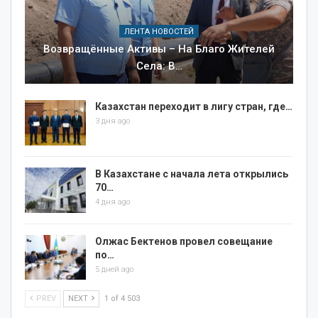
ЛЕНТА НОВОСТЕЙ
Возвращённые Активы – На Благо Жителей
Села: В…
Казахстан переходит в лигу стран, где…
3 дня ago
В Казахстане с начала лета открылись
70…
4 дня ago
Олжас Бектенов провел совещание
по…
5 дней ago
PREV
NEXT
1 of 4 503