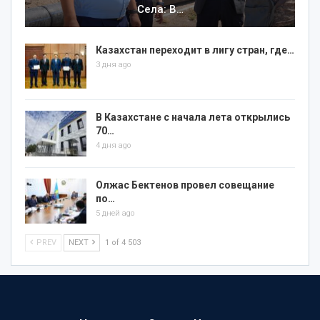
Села: В…
Казахстан переходит в лигу стран, где…
3 дня ago
В Казахстане с начала лета открылись
70…
4 дня ago
Олжас Бектенов провел совещание
по…
5 дней ago
PREV
NEXT
1 of 4 503