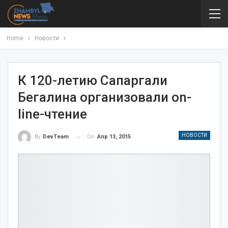
Home
Новости
К 120-летию Сапаргали
Бегалина организовали on-
line-чтение
НОВОСТИ
On
Апр 13, 2015
By
DevTeam