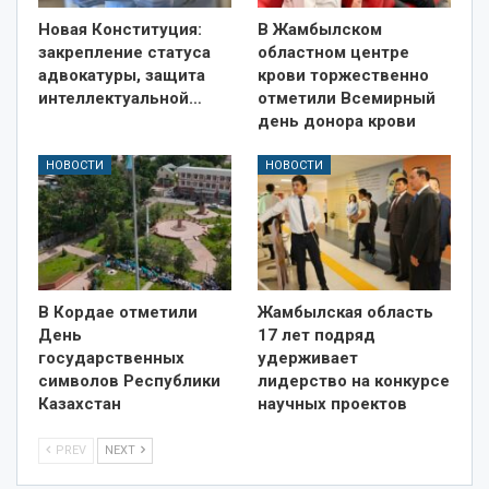
Новая Конституция:
В Жамбылском
закрепление статуса
областном центре
адвокатуры, защита
крови торжественно
интеллектуальной…
отметили Всемирный
день донора крови
НОВОСТИ
НОВОСТИ
В Кордае отметили
Жамбылская область
День
17 лет подряд
государственных
удерживает
символов Республики
лидерство на конкурсе
Казахстан
научных проектов
PREV
NEXT