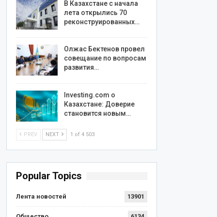
В Казахстане с начала
лета открылись 70
реконструированных…
Олжас Бектенов провел
совещание по вопросам
развития…
Investing.com о
Казахстане: Доверие
становится новым…
PREV
NEXT
1 of 4 503
Popular Topics
Лента новостей
13901
Общество
6134