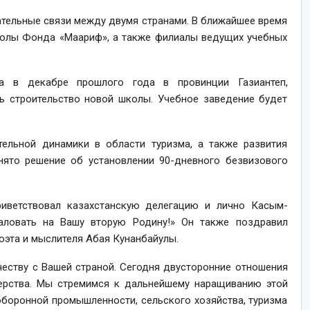
тельные связи между двумя странами. В ближайшее время
колы Фонда «Маариф», а также филиалы ведущих учебных
а в декабре прошлого года в провинции Газиантеп,
сь строительство новой школы. Учебное заведение будет
ельной динамики в области туризма, а также развития
нято решение об установлении 90-дневного безвизового
иветствовал казахстанскую делегацию и лично Касым-
аловать на Вашу вторую Родину!» Он также поздравил
оэта и мыслителя Абая Кунанбайулы.
еству с Вашей страной. Сегодня двусторонние отношения
нерства. Мы стремимся к дальнейшему наращиванию этой
оборонной промышленности, сельского хозяйства, туризма