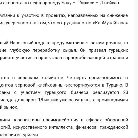
я экспорта по нефтепроводу Баку – Тбилиси – Джейхан.
омпании к участию в проектах, направленных на снижение
ил уверенность в том, что сотрудничество «КазМунайГаза»
овый Налоговый кодекс предусматривает режим роялти, то
ие глубокую переработку сырья. Он призвал турецких
ринять участие в проектах в горнодобывающей отрасли и
ство в сельском хозяйстве. Четверть производимого в
оцентов зерновой клейковины экспортируются в Турцию. В
раны с участием турецкого бизнеса реализуется 23
лиарда долларов. 18 из них уже запущены, а производимая
й рынок.
удили перспективы взаимодействия в сферах оборонной
гий, искусственного интеллекта, финансов, гражданской
ранения и туризма.