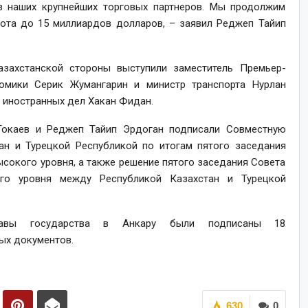
из наших крупнейших торговых партнеров. Мы продолжим
ота до 15 миллиардов долларов, – заявил Реджеп Тайип
захстанской стороны выступили заместитель Премьер-
омики Серик Жумангарин и министр транспорта Нурлан
р иностранных дел Хакан Фидан.
Токаев и Реджеп Тайип Эрдоган подписали Совместную
н и Турецкой Республикой по итогам пятого заседания
ысокого уровня, а также решение пятого заседания Совета
кого уровня между Республикой Казахстан и Турецкой
лавы государства в Анкару были подписаны 18
ых документов.
630
0