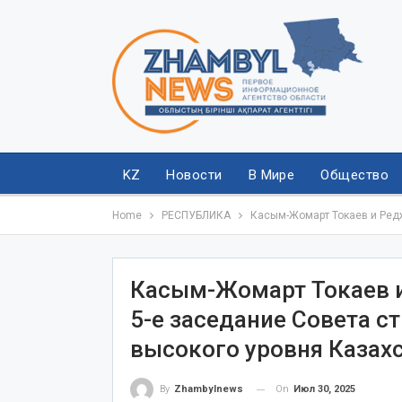
KZ
Новости
В Мире
Общество
Home
РЕСПУБЛИКА
Касым-Жомарт Токаев и Редж
Касым-Жомарт Токаев и
5-е заседание Совета с
высокого уровня Казахс
On
Июл 30, 2025
By
Zhambylnews