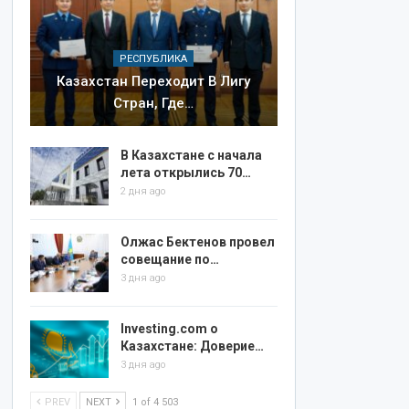
РЕСПУБЛИКА
Казахстан Переходит В Лигу
Стран, Где…
В Казахстане с начала
лета открылись 70…
2 дня ago
Олжас Бектенов провел
совещание по…
3 дня ago
Investing.com о
Казахстане: Доверие…
3 дня ago
PREV
NEXT
1 of 4 503