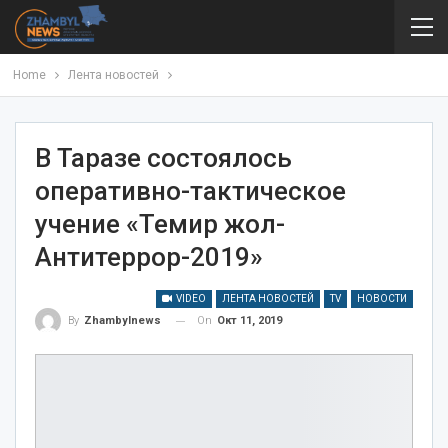
Home
Лента новостей
В Таразе состоялось
оперативно-тактическое
учение «Темир жол-
Антитеррор-2019»
VIDEO
ЛЕНТА НОВОСТЕЙ
TV
НОВОСТИ
On
Окт 11, 2019
By
Zhambylnews