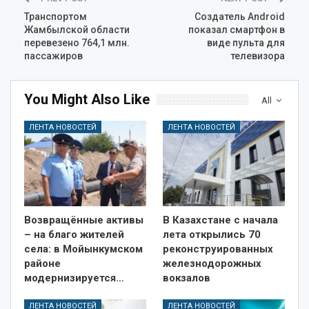
Транспортом
Создатель Android
Жамбылской области
показал смартфон в
перевезено 764,1 млн.
виде пульта для
пассажиров
телевизора
You Might Also Like
All
ЛЕНТА НОВОСТЕЙ
ЛЕНТА НОВОСТЕЙ
Возвращённые активы
В Казахстане с начала
– на благо жителей
лета открылись 70
села: в Мойынкумском
реконструированных
районе
железнодорожных
модернизируется…
вокзалов
ЛЕНТА НОВОСТЕЙ
ЛЕНТА НОВОСТЕЙ