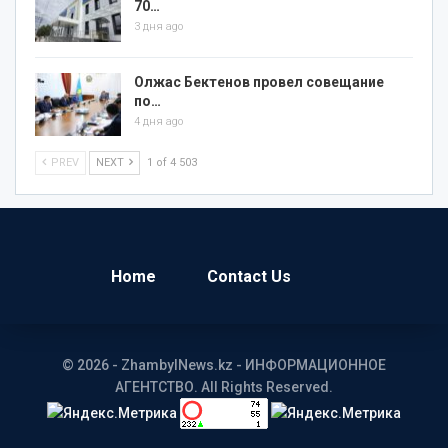
70…
3 дня ago
Олжас Бектенов провел совещание
по…
4 дня ago
PREV
NEXT
1 of 4 503
Home
Contact Us
© 2026 - ZhambylNews.kz - ИНФОРМАЦИОННОЕ
АГЕНТСТВО. All Rights Reserved.