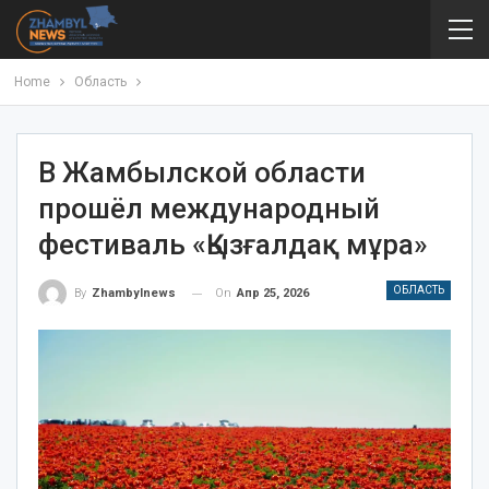
Home
Область
В Жамбылской области
прошёл международный
фестиваль «Қызғалдақ мұра»
ОБЛАСТЬ
On
Апр 25, 2026
By
Zhambylnews